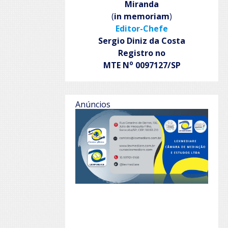
Miranda
(
in memoriam
)
Editor-Chefe
Sergio Diniz da Costa
Registro no
o
MTE N
0097127/SP
Anúncios