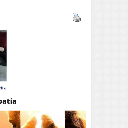
ira
patia