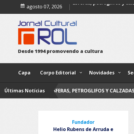
Skip
agosto 07, 2026
to
Esferas, petroglifos y ca
content
D
e
s
d
e
1
9
9
4
p
r
o
m
o
v
e
n
d
o
a
c
u
l
t
u
r
a
Capa
Corpo Editorial
Novidades
Se
IA
Últimas Notícias
ESFERAS, PETROGLIFOS Y CALZADAS
MAND
Fundador
Helio Rubens de Arruda e