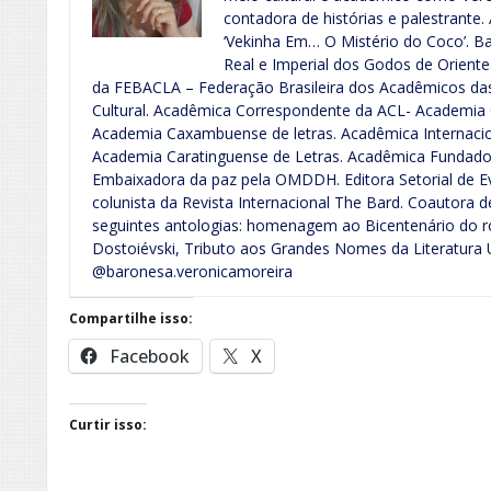
contadora de histórias e palestrante. 
‘Vekinha Em… O Mistério do Coco’. B
Real e Imperial dos Godos de Orient
da FEBACLA – Federação Brasileira dos Acadêmicos das
Cultural. Acadêmica Correspondente da ACL- Academia 
Academia Caxambuense de letras. Acadêmica Internacio
Academia Caratinguense de Letras. Acadêmica Fundador
Embaixadora da paz pela OMDDH. Editora Setorial de Eve
colunista da Revista Internacional The Bard. Coautora d
seguintes antologias: homenagem ao Bicentenário do ro
Dostoiévski, Tributo aos Grandes Nomes da Literatura U
@baronesa.veronicamoreira
Compartilhe isso:
Facebook
X
Curtir isso: