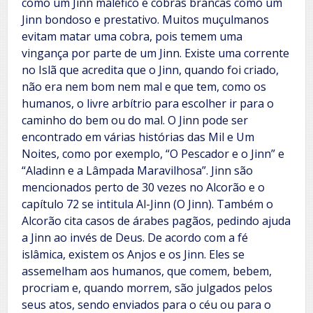
como um Jinn maléfico e cobras brancas como um
Jinn bondoso e prestativo. Muitos muçulmanos
evitam matar uma cobra, pois temem uma
vingança por parte de um Jinn. Existe uma corrente
no Islã que acredita que o Jinn, quando foi criado,
não era nem bom nem mal e que tem, como os
humanos, o livre arbítrio para escolher ir para o
caminho do bem ou do mal. O Jinn pode ser
encontrado em várias histórias das Mil e Um
Noites, como por exemplo, “O Pescador e o Jinn” e
“Aladinn e a Lâmpada Maravilhosa”. Jinn são
mencionados perto de 30 vezes no Alcorão e o
capítulo 72 se intitula Al-Jinn (O Jinn). Também o
Alcorão cita casos de árabes pagãos, pedindo ajuda
a Jinn ao invés de Deus. De acordo com a fé
islâmica, existem os Anjos e os Jinn. Eles se
assemelham aos humanos, que comem, bebem,
procriam e, quando morrem, são julgados pelos
seus atos, sendo enviados para o céu ou para o