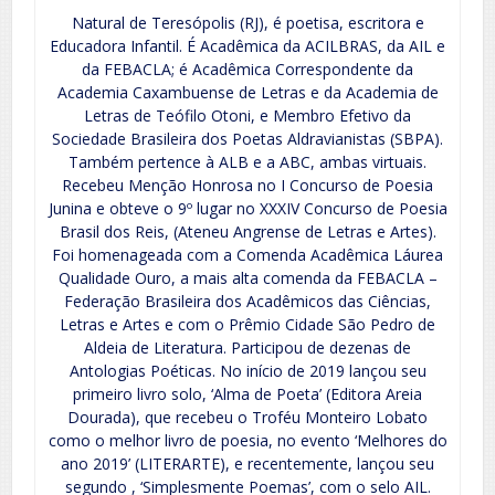
Natural de Teresópolis (RJ), é poetisa, escritora e
Educadora Infantil. É Acadêmica da ACILBRAS, da AIL e
da FEBACLA; é Acadêmica Correspondente da
Academia Caxambuense de Letras e da Academia de
Letras de Teófilo Otoni, e Membro Efetivo da
Sociedade Brasileira dos Poetas Aldravianistas (SBPA).
Também pertence à ALB e a ABC, ambas virtuais.
Recebeu Menção Honrosa no I Concurso de Poesia
Junina e obteve o 9º lugar no XXXIV Concurso de Poesia
Brasil dos Reis, (Ateneu Angrense de Letras e Artes).
Foi homenageada com a Comenda Acadêmica Láurea
Qualidade Ouro, a mais alta comenda da FEBACLA –
Federação Brasileira dos Acadêmicos das Ciências,
Letras e Artes e com o Prêmio Cidade São Pedro de
Aldeia de Literatura. Participou de dezenas de
Antologias Poéticas. No início de 2019 lançou seu
primeiro livro solo, ‘Alma de Poeta’ (Editora Areia
Dourada), que recebeu o Troféu Monteiro Lobato
como o melhor livro de poesia, no evento ‘Melhores do
ano 2019’ (LITERARTE), e recentemente, lançou seu
segundo , ‘Simplesmente Poemas’, com o selo AIL.