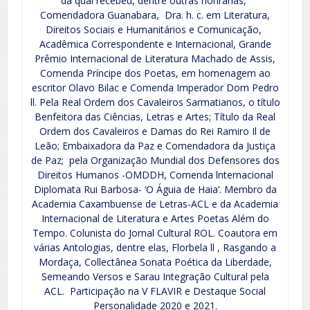
da qual recebeu, dentre outras honrarias,
Comendadora Guanabara, Dra. h. c. em Literatura,
Direitos Sociais e Humanitários e Comunicação,
Acadêmica Correspondente e Internacional, Grande
Prêmio Internacional de Literatura Machado de Assis,
Comenda Príncipe dos Poetas, em homenagem ao
escritor Olavo Bilac e Comenda Imperador Dom Pedro
ll. Pela Real Ordem dos Cavaleiros Sarmatianos, o título
Benfeitora das Ciências, Letras e Artes; Título da Real
Ordem dos Cavaleiros e Damas do Rei Ramiro Il de
Leão; Embaixadora da Paz e Comendadora da Justiça
de Paz; pela Organização Mundial dos Defensores dos
Direitos Humanos -OMDDH, Comenda lnternacional
Diplomata Rui Barbosa- ‘O Águia de Haia’. Membro da
Academia Caxambuense de Letras-ACL e da Academia
Internacional de Literatura e Artes Poetas Além do
Tempo. Colunista do Jornal Cultural ROL. Coautora em
várias Antologias, dentre elas, Florbela ll , Rasgando a
Mordaça, Collectânea Sonata Poética da Liberdade,
Semeando Versos e Sarau Integração Cultural pela
ACL. Participação na V FLAVIR e Destaque Social
Personalidade 2020 e 2021.