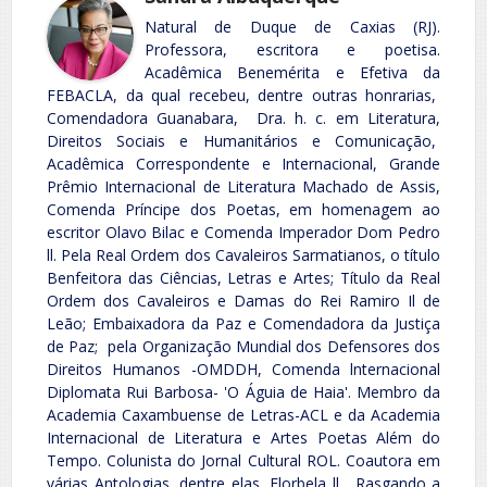
Natural de Duque de Caxias (RJ).
Professora, escritora e poetisa.
Acadêmica Benemérita e Efetiva da
FEBACLA, da qual recebeu, dentre outras honrarias,
Comendadora Guanabara, Dra. h. c. em Literatura,
Direitos Sociais e Humanitários e Comunicação,
Acadêmica Correspondente e Internacional, Grande
Prêmio Internacional de Literatura Machado de Assis,
Comenda Príncipe dos Poetas, em homenagem ao
escritor Olavo Bilac e Comenda Imperador Dom Pedro
ll. Pela Real Ordem dos Cavaleiros Sarmatianos, o título
Benfeitora das Ciências, Letras e Artes; Título da Real
Ordem dos Cavaleiros e Damas do Rei Ramiro Il de
Leão; Embaixadora da Paz e Comendadora da Justiça
de Paz; pela Organização Mundial dos Defensores dos
Direitos Humanos -OMDDH, Comenda lnternacional
Diplomata Rui Barbosa- 'O Águia de Haia'. Membro da
Academia Caxambuense de Letras-ACL e da Academia
Internacional de Literatura e Artes Poetas Além do
Tempo. Colunista do Jornal Cultural ROL. Coautora em
várias Antologias, dentre elas, Florbela ll , Rasgando a