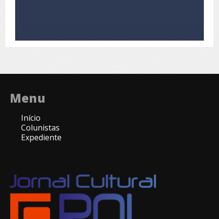
Menu
Início
Colunistas
Expediente