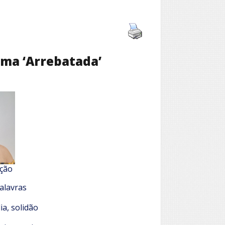
ema ‘Arrebatada’
nção
alavras
a, solidão