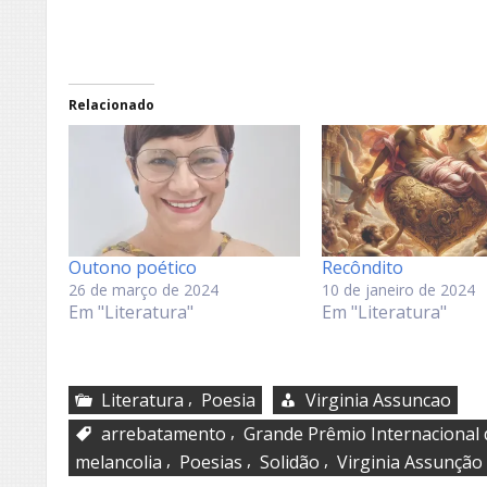
Relacionado
Outono poético
Recôndito
26 de março de 2024
10 de janeiro de 2024
Em "Literatura"
Em "Literatura"
,
Literatura
Poesia
Virginia Assuncao
,
arrebatamento
Grande Prêmio Internacional 
,
,
,
melancolia
Poesias
Solidão
Virginia Assunção