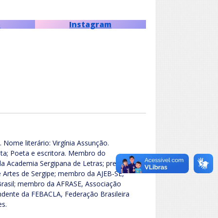
p
Instagram
Nome literário: Virgínia Assunção.
sta; Poeta e escritora. Membro do
da Academia Sergipana de Letras; presidente
 Artes de Sergipe; membro da AJEB-SE,
 Brasil; membro da AFRASE, Associação
dente da FEBACLA, Federação Brasileira
es.