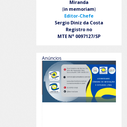
Miranda
(
in memoriam
)
Editor-Chefe
Sergio Diniz da Costa
Registro no
o
MTE N
0097127/SP
Anúncios