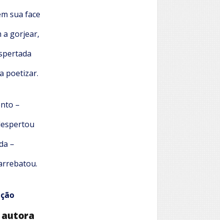
em sua face
a gorjear,
espertada
a poetizar.
ento –
despertou
da –
arrebatou.
nção
 autora