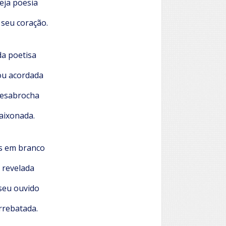
eja poesia
seu coração.
da poetisa
ou acordada
desabrocha
aixonada.
s em branco
 revelada
 seu ouvido
rrebatada.