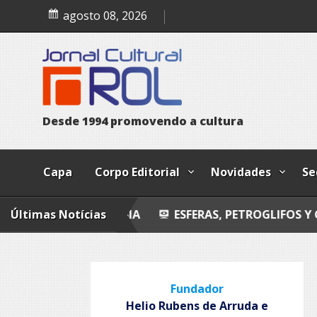
Skip
Esferas, petroglifos y ca
agosto 08, 2026
to
content
D
e
s
d
e
1
9
9
4
p
r
o
m
o
v
e
n
d
o
a
c
u
l
t
u
r
a
Capa
Corpo Editorial
Novidades
Se
Últimas Notícias
POESIA
ESFERAS, PETROGLIFOS Y CALZADAS
Fundador
Helio Rubens de Arruda e