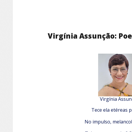
Virgínia Assunção: Po
Virgínia Assu
Tece ela etéreas p
No impulso, melancoli