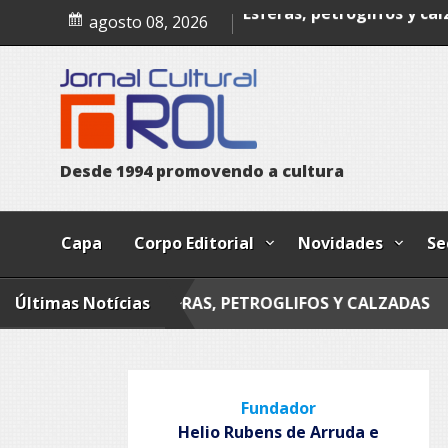
Poesia
Skip
agosto 08, 2026
to
Esferas, petroglifos y ca
content
D
e
s
d
e
1
9
9
4
p
r
o
m
o
v
e
n
d
o
a
c
u
l
t
u
r
a
Capa
Corpo Editorial
Novidades
Se
Últimas Notícias
ESFERAS, PETROGLIFOS Y CALZADAS
MANDAL
Fundador
Helio Rubens de Arruda e