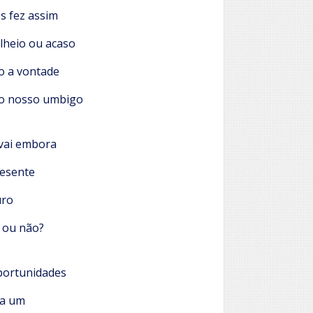
 fez assim
heio ou acaso
o a vontade
o nosso umbigo
vai embora
esente
uro
 ou não?
portunidades
da um