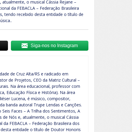
, atualmente, o musical Cássia Rejane –
cional da FEBACLA – Federação Brasileira
, tendo recebido desta entidade o título de
sica..
Siga-nos no Instagram
cidade de Cruz Alta/RS e radicado em
estor de Projetos, CEO da Matriz Cultural –
turais. Na área educacional, professor com
ca, Educação Física e História). Na área
Eliéser Lucena, é músico, compositor,
or da banda autoral Trupe Lendas e Canções.
 Seis Faces – A Trilha dos Sentimentos, A
s de Nós e, atualmente, o musical Cássia
nal da FEBACLA – Federação Brasileira dos
 desta entidade o título de Doutor Honoris