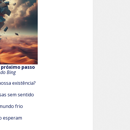
o próximo passo
 do Bing
ossa existência?
isas sem sentido
mundo frio
o esperam