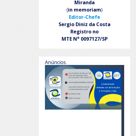
Miranda
(
in memoriam
)
Editor-Chefe
Sergio Diniz da Costa
Registro no
o
MTE N
0097127/SP
Anúncios