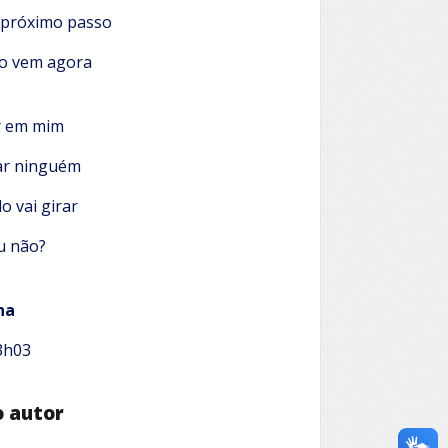
o próximo passo
ão vem agora
r em mim
ar ninguém
 vai girar
u não?
na
3h03
o autor