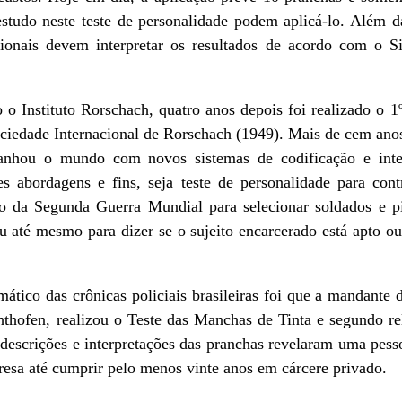
tudo neste teste de personalidade podem aplicá-lo. Além d
ssionais devem interpretar os resultados de acordo com o S
tuto Rorschach, quatro anos depois foi realizado o 1º
ociedade Internacional de Rorschach (1949). Mais de cem anos
anhou o mundo com novos sistemas de codificação e inter
es abordagens e fins, seja teste de personalidade para co
 da Segunda Guerra Mundial para selecionar soldados e pilo
u até mesmo para dizer se o sujeito encarcerado está apto o
crônicas policiais brasileiras foi que a mandante dos 
hthofen, realizou o Teste das Manchas de Tinta e segundo re
s descrições e interpretações das pranchas revelaram uma pesso
resa até cumprir pelo menos vinte anos em cárcere privado.