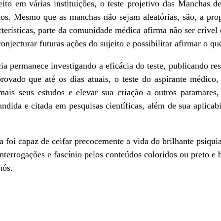
rias instituições, o teste projetivo das Manchas de T
ados. Mesmo que as manchas não sejam aleatórias, são, a prop
cterísticas, parte da comunidade médica afirma não ser crível
onjecturar futuras ações do sujeito e possibilitar afirmar o qu
manece investigando a eficácia do teste, publicando resu
rovado que até os dias atuais, o teste do aspirante médico,
mais seus estudos e elevar sua criação a outros patamare
undida e citada em pesquisas científicas, além de sua aplicab
paz de ceifar precocemente a vida do brilhante psiquiat
nterrogações e fascínio pelos conteúdos coloridos ou preto e 
nós.