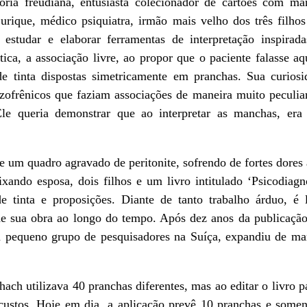
ria freudiana, entusiasta colecionador de cartões com manc
rique, médico psiquiatra, irmão mais velho dos três filho
 a estudar e elaborar ferramentas de interpretação inspir
ítica, a associação livre, ao propor que o paciente falasse a
 tinta dispostas simetricamente em pranchas. Sua curios
izofrênicos que faziam associações de maneira muito peculiar
le queria demonstrar que ao interpretar as manchas, era
uadro agravado de peritonite, sofrendo de fortes dores a
xando esposa, dois filhos e um livro intitulado ‘Psicodiagn
e tinta e proposições. Diante de tanto trabalho árduo, é
de sua obra ao longo do tempo. Após dez anos da publicação
m pequeno grupo de pesquisadores na Suíça, expandiu de man
lizava 40 pranchas diferentes, mas ao editar o livro par
custos. Hoje em dia, a aplicação prevê 10 pranchas e somen