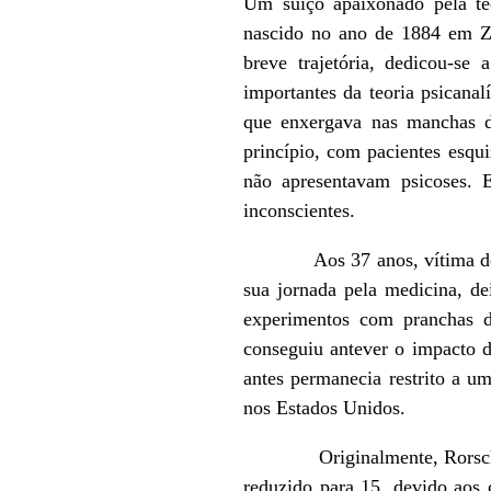
Um suíço apaixonado pela teo
nascido no ano de 1884 em Zu
breve trajetória, dedicou-se
importantes da teoria psicanal
que enxergava nas manchas de
princípio, com pacientes esqu
não apresentavam psicoses. E
inconscientes.
Aos 37 anos, vítima de um q
sua jornada pela medicina, dei
experimentos com pranchas d
conseguiu antever o impacto 
antes permanecia restrito a u
nos Estados Unidos.
Originalmente, Rorschach uti
reduzido para 15, devido aos 