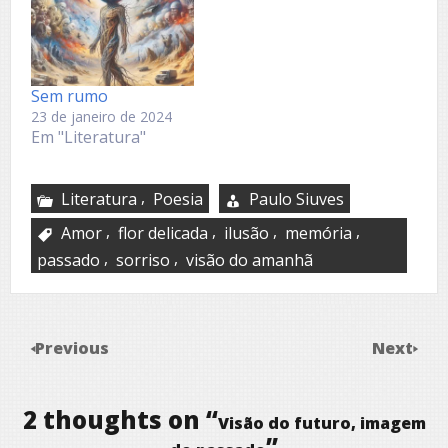
Sem rumo
23 de janeiro de 2024
Em "Literatura"
,
Literatura
Poesia
Paulo Siuves
,
,
,
,
Amor
flor delicada
ilusão
memória
,
,
passado
sorriso
visão do amanhã
Previous
Next
2 thoughts on “
Visão do futuro, imagem
”