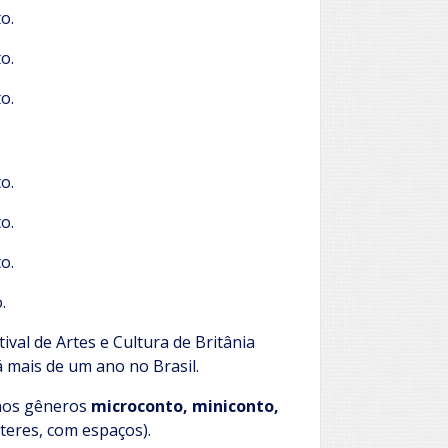
o.
o.
o.
o.
o.
o.
.
ival de Artes e Cultura de Britânia
á mais de um ano no Brasil.
 nos gêneros
microconto, miniconto,
teres, com espaços).