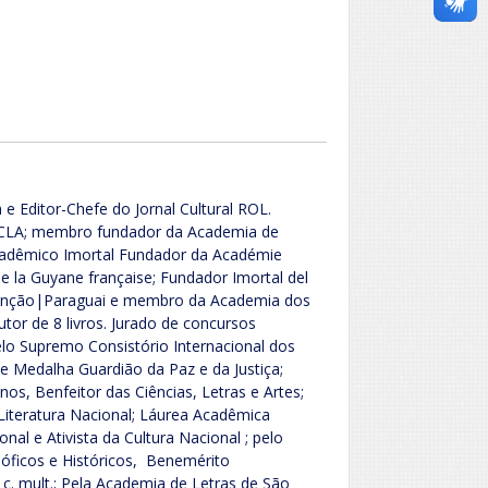
 e Editor-Chefe do Jornal Cultural ROL.
ACLA; membro fundador da Academia de
Acadêmico Imortal Fundador da Académie
 la Guyane française; Fundador Imortal del
ssunção|Paraguai e membro da Academia dos
Autor de 8 livros. Jurado de concursos
 pelo Supremo Consistório Internacional dos
 Medalha Guardião da Paz e da Justiça;
os, Benfeitor das Ciências, Letras e Artes;
iteratura Nacional; Láurea Acadêmica
nal e Ativista da Cultura Nacional ; pelo
sóficos e Históricos, Benemérito
 c. mult.; Pela Academia de Letras de São