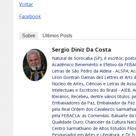
Voltar
Facebook
Sobre
Últimos Posts
Sergio Diniz Da Costa
Natural de Sorocaba (SP), é escritor, poeta
Acadêmico Benemérito e Efetivo da FEB
Letras de São Pedro da Aldeia - ALSPA; 
Léon-Gontran Damas des Lettres et Arts de
Núcleo de Artes, Ciências e Letras de A
Intelectuais e Escritores do Brasil - AIEB. 
literários. Recebeu, dentre vários titulos:
Embaixadores da Paz, Embaixador da Paz e
pela Real Ordem dos Cavaleiros Sarmathian
pela FEBACLA: as Comendas: Baluarte da L
Qualidade Ouro; Chanceler da Cultura Nacio
Centro Sarmathiano de Altos Estudos Filo
Pesquisador em Artes e Literatura e Dr. h.