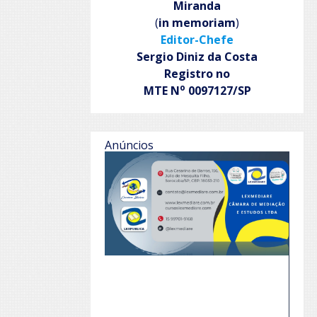
Miranda
(
in memoriam
)
Editor-Chefe
Sergio Diniz da Costa
Registro no
o
MTE N
0097127/SP
Anúncios