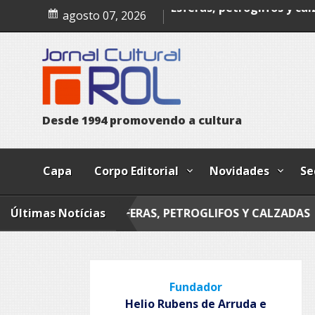
Poesia
Skip
agosto 07, 2026
to
Esferas, petroglifos y ca
content
D
e
s
d
e
1
9
9
4
p
r
o
m
o
v
e
n
d
o
a
c
u
l
t
u
r
a
Capa
Corpo Editorial
Novidades
Se
Últimas Notícias
ESFERAS, PETROGLIFOS Y CALZADAS
MANDA
Fundador
Helio Rubens de Arruda e