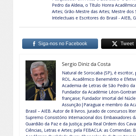
Pedro da Aldeia, o Título Honra Acadêmica
Artes; Grão-Mestre das Artes; Mestre dos 
Intelectuais e Escritores do Brasil - AIEB, 
Siga-nos no Facebook
Tweet
Sergio Diniz da Costa
Natural de Sorocaba (SP), é escritor, 
ROL. Acadêmico Benemérito e Efeti
Academia de Letras de São Pedro da 
Fundador da Académie Léon-Gontran 
française; Fundador Imortal del Núcle
Assunção|Paraguai e membro da Acad
Brasil – AIEB. Autor de 8 livros. Jurado de concursos lite
Supremo Consistório Internacional dos Embaixadores d
Guardião da Paz e da Justiça; pela Real Ordem dos Cava
Ciências, Letras e Artes; pela FEBACLA: as Comendas: B