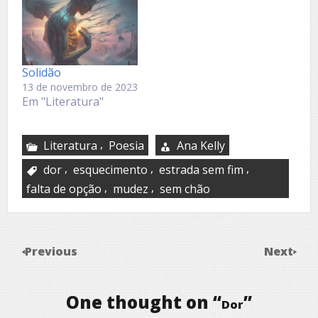
Solidão
13 de novembro de 2023
Em "Literatura"
,
Literatura
Poesia
Ana Kelly
,
,
,
dor
esquecimento
estrada sem fim
,
,
falta de opção
mudez
sem chão
Previous
Next
One thought on “
”
Dor