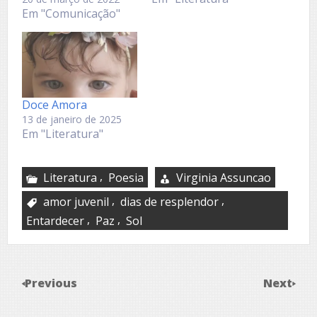
Em "Comunicação"
Doce Amora
13 de janeiro de 2025
Em "Literatura"
,
Literatura
Poesia
Virginia Assuncao
,
,
amor juvenil
dias de resplendor
,
,
Entardecer
Paz
Sol
Previous
Next