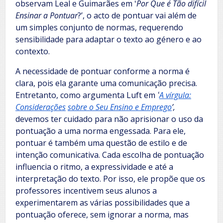
observam Leal e Guimarães em ʻ
Por Que é Tão difícil
Ensinar a Pontuar
?ʼ, o acto de pontuar vai além de
um simples conjunto de normas, requerendo
sensibilidade para adaptar o texto ao género e ao
contexto.
A necessidade de pontuar conforme a norma é
clara, pois ela garante uma comunicação precisa.
Entretanto, como argumenta Luft em
ʻ
A vírgula:
Considerações
sobre o Seu Ensino e Emprego
ʼ,
devemos ter cuidado para não aprisionar o uso da
pontuação a uma norma engessada. Para ele,
pontuar é também uma questão de estilo e de
intenção comunicativa. Cada escolha de pontuação
influencia o ritmo, a expressividade e até a
interpretação do texto. Por isso, ele propõe que os
professores incentivem seus alunos a
experimentarem as várias possibilidades que a
pontuação oferece, sem ignorar a norma, mas