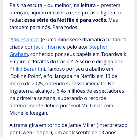
Pais na escuta – ou melhor, na leitura –
prestem
atenção, fiquem em alerta e, se preciso, liguem o
radar:
essa série da Netflix é para vocês
. Mas
também para nós. Para todos.
‘
Adolescence
‘
)é uma minissérie dramática britânica
criada por
Jack Thorne
e pelo ator
Stephen
Graham
, conhecido por seus papéis em ‘Boardwalk
Empire’ e ‘Piratas do Caribe’. A série é dirigida por
Philip Barantini
, famoso por seu trabalho em
‘Boiling Point’, e foi lançada na Netflix em 13 de
março de 2025, obtendo sucesso imediato. Na
Inglaterra, alcançou 6,45 milhões de espectadores
na primeira semana, superando o recorde
anteriormente detido por ‘Fool Me Once’ com
Michelle Keegan.
A trama gira em torno de Jamie Miller (interpretado
por Owen Cooper), um adolescente de 13 anos