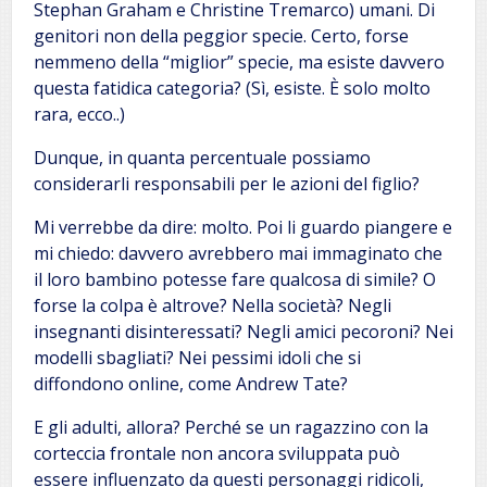
Stephan Graham e Christine Tremarco) umani. Di
genitori non della peggior specie. Certo, forse
nemmeno della “miglior” specie, ma esiste davvero
questa fatidica categoria? (Sì, esiste. È solo molto
rara, ecco..)
Dunque, in quanta percentuale possiamo
considerarli responsabili per le azioni del figlio?
Mi verrebbe da dire: molto. Poi li guardo piangere e
mi chiedo: davvero avrebbero mai immaginato che
il loro bambino potesse fare qualcosa di simile? O
forse la colpa è altrove? Nella società? Negli
insegnanti disinteressati? Negli amici pecoroni? Nei
modelli sbagliati? Nei pessimi idoli che si
diffondono online, come Andrew Tate?
E gli adulti, allora? Perché se un ragazzino con la
corteccia frontale non ancora sviluppata può
essere influenzato da questi personaggi ridicoli,