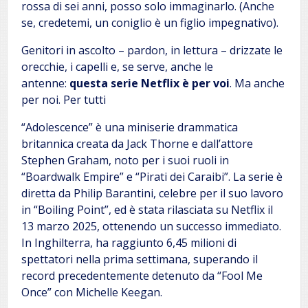
rossa di sei anni, posso solo immaginarlo. (Anche
se, credetemi, un coniglio è un figlio impegnativo).
Genitori in ascolto – pardon, in lettura – drizzate le
orecchie, i capelli e, se serve, anche le
antenne:
questa serie Netflix è per voi
. Ma anche
per noi. Per tutti
“Adolescence” è una miniserie drammatica
britannica creata da Jack Thorne e dall’attore
Stephen Graham, noto per i suoi ruoli in
“Boardwalk Empire” e “Pirati dei Caraibi”. La serie è
diretta da Philip Barantini, celebre per il suo lavoro
in “Boiling Point”, ed è stata rilasciata su Netflix il
13 marzo 2025, ottenendo un successo immediato.
In Inghilterra, ha raggiunto 6,45 milioni di
spettatori nella prima settimana, superando il
record precedentemente detenuto da “Fool Me
Once” con Michelle Keegan.