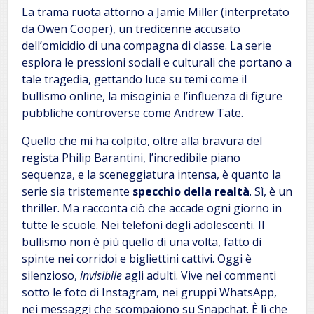
La trama ruota attorno a Jamie Miller (interpretato
da Owen Cooper), un tredicenne accusato
dell’omicidio di una compagna di classe. La serie
esplora le pressioni sociali e culturali che portano a
tale tragedia, gettando luce su temi come il
bullismo online, la misoginia e l’influenza di figure
pubbliche controverse come Andrew Tate.
Quello che mi ha colpito, oltre alla bravura del
regista Philip Barantini, l’incredibile piano
sequenza, e la sceneggiatura intensa, è quanto la
serie sia tristemente
specchio della realtà
. Sì, è un
thriller. Ma racconta ciò che accade ogni giorno in
tutte le scuole. Nei telefoni degli adolescenti. Il
bullismo non è più quello di una volta, fatto di
spinte nei corridoi e bigliettini cattivi. Oggi è
silenzioso,
invisibile
agli adulti. Vive nei commenti
sotto le foto di Instagram, nei gruppi WhatsApp,
nei messaggi che scompaiono su Snapchat. È lì che