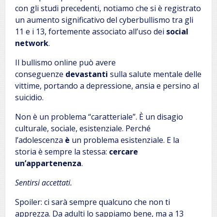
con gli studi precedenti, notiamo che si è registrato
un aumento significativo del cyberbullismo tra gli
11 e i 13, fortemente associato all’uso dei
social
network
.
Il bullismo online può avere
conseguenze
devastanti
sulla salute mentale delle
vittime, portando a depressione, ansia e persino al
suicidio.
Non è un problema “caratteriale”. È un disagio
culturale, sociale, esistenziale. Perché
l’adolescenza
è
un problema esistenziale. E la
storia è sempre la stessa:
cercare
un’appartenenza
.
Sentirsi accettati.
Spoiler: ci sarà sempre qualcuno che non ti
apprezza. Da adulti lo sappiamo bene, ma a 13