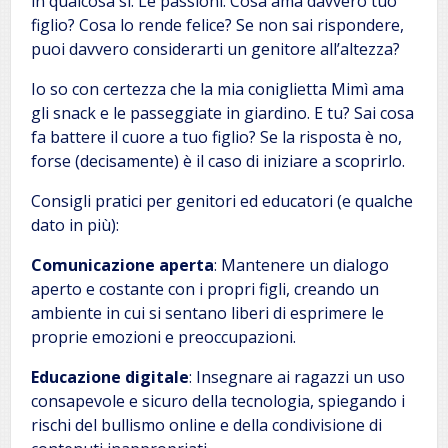
in qualcosa sì. Le passioni. Cosa ama davvero tuo
figlio? Cosa lo rende felice? Se non sai rispondere,
puoi davvero considerarti un genitore all’altezza?
Io so con certezza che la mia coniglietta Mimì ama
gli snack e le passeggiate in giardino. E tu? Sai cosa
fa battere il cuore a tuo figlio? Se la risposta è no,
forse (decisamente) è il caso di iniziare a scoprirlo.
Consigli pratici per genitori ed educatori (e qualche
dato in più):
Comunicazione aperta
: Mantenere un dialogo
aperto e costante con i propri figli, creando un
ambiente in cui si sentano liberi di esprimere le
proprie emozioni e preoccupazioni.
Educazione digitale
: Insegnare ai ragazzi un uso
consapevole e sicuro della tecnologia, spiegando i
rischi del bullismo online e della condivisione di