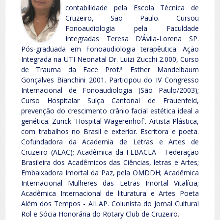
contabilidade pela Escola Técnica de
Cruzeiro, São Paulo. Cursou
Fonoaudiologia pela Faculdade
Integradas Teresa D’Ávila-Lorena SP.
Pós-graduada em Fonoaudiologia terapêutica. Ação
Integrada na UTI Neonatal Dr. Luizi Zucchi 2.000, Curso
de Trauma da Face Prof.ª Esther Mandelbaum
Gonçalves Bianchini 2001. Participou do IV Congresso
Internacional de Fonoaudiologia (São Paulo/2003);
Curso Hospitalar Suíça Cantonal de Frauenfeld,
prevenção do crescimento crânio facial estética ideal a
genética. Zurick 'Hospital Wagerenhof'. Artista Plástica,
com trabalhos no Brasil e exterior. Escritora e poeta.
Cofundadora da Academia de Letras e Artes de
Cruzeiro (ALAC); Acadêmica da FEBACLA - Federação
Brasileira dos Acadêmicos das Ciências, letras e Artes;
Embaixadora Imortal da Paz, pela OMDDH; Acadêmica
Internacional Mulheres das Letras Imortal Vitalícia;
Acadêmica Internacional de lituratura e Artes Poeta
Além dos Tempos - AILAP. Colunista do Jornal Cultural
Rol e Sócia Honorária do Rotary Club de Cruzeiro.