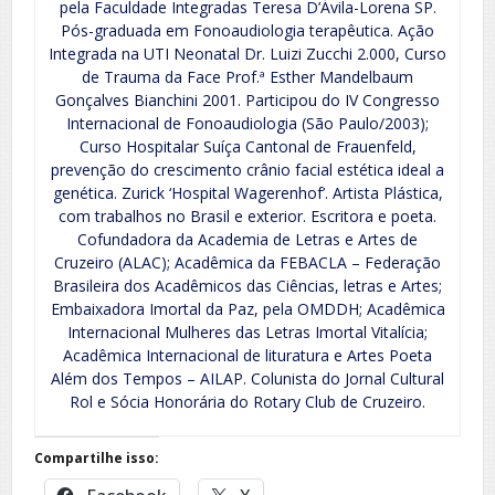
pela Faculdade Integradas Teresa D’Ávila-Lorena SP.
Pós-graduada em Fonoaudiologia terapêutica. Ação
Integrada na UTI Neonatal Dr. Luizi Zucchi 2.000, Curso
de Trauma da Face Prof.ª Esther Mandelbaum
Gonçalves Bianchini 2001. Participou do IV Congresso
Internacional de Fonoaudiologia (São Paulo/2003);
Curso Hospitalar Suíça Cantonal de Frauenfeld,
prevenção do crescimento crânio facial estética ideal a
genética. Zurick ‘Hospital Wagerenhof’. Artista Plástica,
com trabalhos no Brasil e exterior. Escritora e poeta.
Cofundadora da Academia de Letras e Artes de
Cruzeiro (ALAC); Acadêmica da FEBACLA – Federação
Brasileira dos Acadêmicos das Ciências, letras e Artes;
Embaixadora Imortal da Paz, pela OMDDH; Acadêmica
Internacional Mulheres das Letras Imortal Vitalícia;
Acadêmica Internacional de lituratura e Artes Poeta
Além dos Tempos – AILAP. Colunista do Jornal Cultural
Rol e Sócia Honorária do Rotary Club de Cruzeiro.
Compartilhe isso: