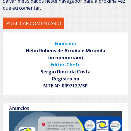
Salvar meus dados neste navegador para a próxima vez
que eu comentar.
Fundador
Helio Rubens de Arruda e Miranda
(
in memoriam
)
Editor-Chefe
Sergio Diniz da Costa
Registro no
o
MTE N
0097127/SP
Anúncios