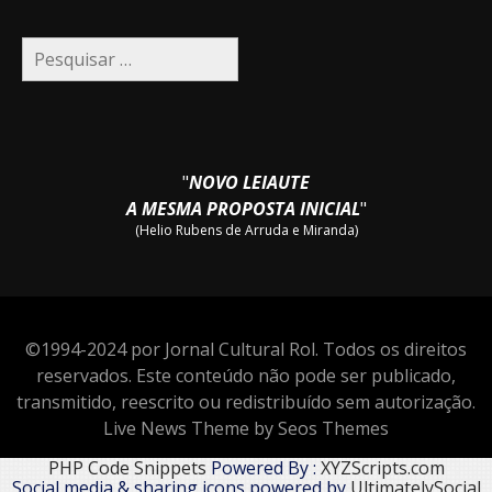
Pesquisar
por:
"
NOVO LEIAUTE
A MESMA PROPOSTA INICIAL
"
(Helio Rubens de Arruda e Miranda)
©1994-2024 por Jornal Cultural Rol. Todos os direitos
reservados. Este conteúdo não pode ser publicado,
transmitido, reescrito ou redistribuído sem autorização.
Live News Theme by Seos Themes
PHP Code Snippets
Powered By :
XYZScripts.com
Social media & sharing icons powered by
UltimatelySocial