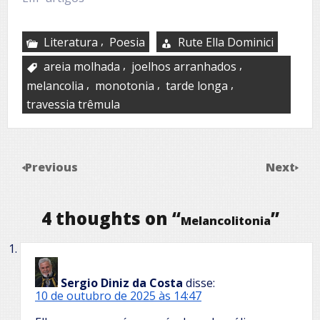
,
Literatura
Poesia
Rute Ella Dominici
,
,
areia molhada
joelhos arranhados
,
,
,
melancolia
monotonia
tarde longa
travessia trêmula
Previous
Next
4 thoughts on “
”
Melancolitonia
Sergio Diniz da Costa
disse:
10 de outubro de 2025 às 14:47