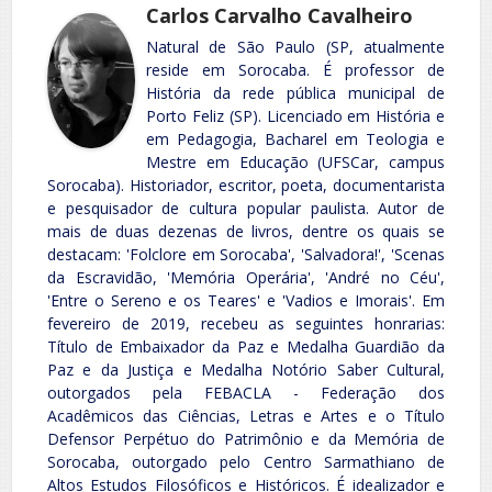
Carlos Carvalho Cavalheiro
Natural de São Paulo (SP, atualmente
reside em Sorocaba. É professor de
História da rede pública municipal de
Porto Feliz (SP). Licenciado em História e
em Pedagogia, Bacharel em Teologia e
Mestre em Educação (UFSCar, campus
Sorocaba). Historiador, escritor, poeta, documentarista
e pesquisador de cultura popular paulista. Autor de
mais de duas dezenas de livros, dentre os quais se
destacam: 'Folclore em Sorocaba', 'Salvadora!', 'Scenas
da Escravidão, 'Memória Operária', 'André no Céu',
'Entre o Sereno e os Teares' e 'Vadios e Imorais'. Em
fevereiro de 2019, recebeu as seguintes honrarias:
Título de Embaixador da Paz e Medalha Guardião da
Paz e da Justiça e Medalha Notório Saber Cultural,
outorgados pela FEBACLA - Federação dos
Acadêmicos das Ciências, Letras e Artes e o Título
Defensor Perpétuo do Patrimônio e da Memória de
Sorocaba, outorgado pelo Centro Sarmathiano de
Altos Estudos Filosóficos e Históricos. É idealizador e