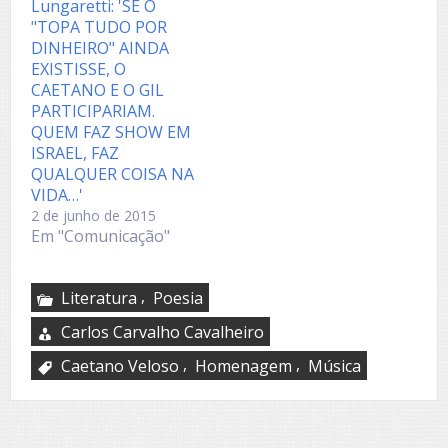
Lungaretti: 'SE O
"TOPA TUDO POR
DINHEIRO" AINDA
EXISTISSE, O
CAETANO E O GIL
PARTICIPARIAM.
QUEM FAZ SHOW EM
ISRAEL, FAZ
QUALQUER COISA NA
VIDA…'
2 de junho de 2015
Em "Comunicação"
,
Literatura
Poesia
Carlos Carvalho Cavalheiro
,
,
Caetano Veloso
Homenagem
Música