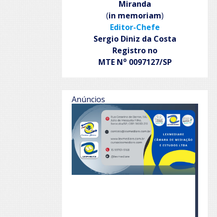
Miranda
(
in memoriam
)
Editor-Chefe
Sergio Diniz da Costa
Registro no
o
MTE N
0097127/SP
Anúncios