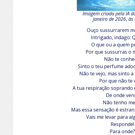
Imagem criada pela IA d
janeiro de 2026
,
às
Ouço sussurrarem 
Intrigado, indago:
O que ou a quem p
Por que sussurras o
Não te conhe
Sinto o teu perfume adoc
Não te vejo, mas sinto a
Por que não te 
A tua respiração soprando
De onde ven
Não tenho me
Mas essa sensação é estran
Vais me levar para a
Responde!
Para onde?