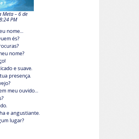
a Meta – 6 de
 8:24 PM
meu nome…
 Quem és?
rocuras?
 meu nome?
ço!
icado e suave.
 tua presença.
vejo?
 em meu ouvido…
s?
do.
ha e angustiante.
lgum lugar?