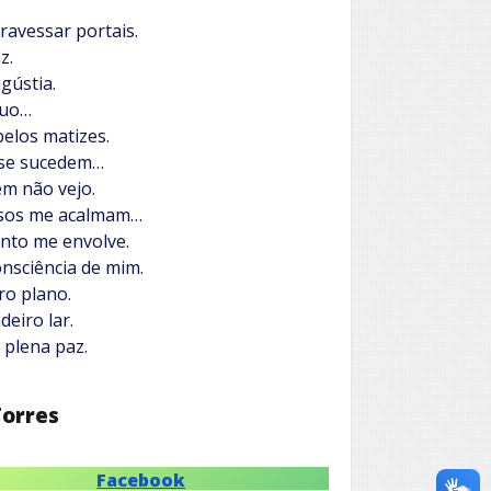
ravessar portais.
z.
gústia.
tuo…
elos matizes.
 se sucedem…
em não vejo.
osos me acalmam…
nto me envolve.
nsciência de mim.
o plano.
eiro lar.
 plena paz.
Torres
Facebook