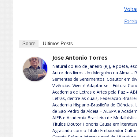
Volta
Face
Sobre
Últimos Posts
Jose Antonio Torres
Natural do Rio de Janeiro (RJ), é poeta, esc
Autor dos livros Um Mergulho na Alma – R
Sementes de Sentimentos. Coautor em dive
Vivências: Viver é Adaptar-se - Editora Co
Academia de Letras e Artes pela Paz – A
Letras, dentre as quais, Federação Brasile
Academia Hispano-Brasileña de Ciências, 
de São Pedro da Aldeia – ALSPA e Academia 
AIEB e Academia Brasileira de Medalhísti
Títulos Doutor Honoris Causa em literatu
Agraciado com o Título Embaixador Cultural
Grande Prêmio Internacional de Literatur