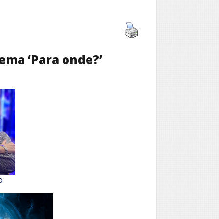
oema ‘Para onde?’
o