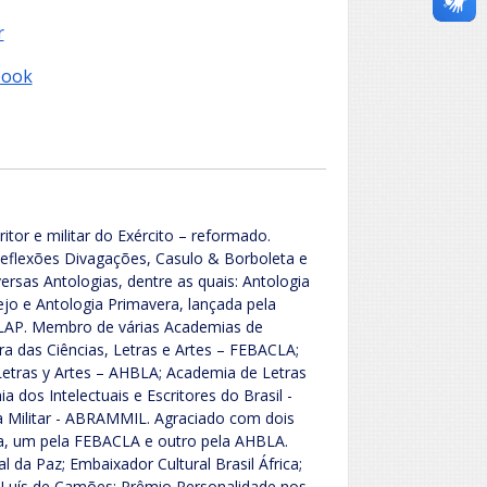
r
book
ritor e militar do Exército – reformado.
eflexões Divagações, Casulo & Borboleta e
rsas Antologias, dentre as quais: Antologia
nejo e Antologia Primavera, lançada pela
BLAP. Membro de várias Academias de
ira das Ciências, Letras e Artes – FEBACLA;
Letras y Artes – AHBLA; Academia de Letras
dos Intelectuais e Escritores do Brasil -
ca Militar - ABRAMMIL. Agraciado com dois
ra, um pela FEBACLA e outro pela AHBLA.
 da Paz; Embaixador Cultural Brasil África;
a Luís de Camões; Prêmio Personalidade nos