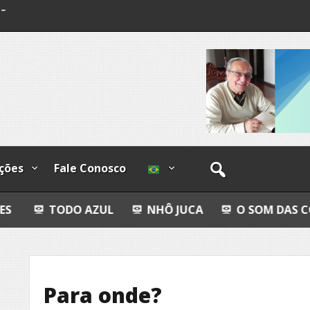
o
os
ções
Fale Conosco
 AZUL
NHÔ JUCA
O SOM DAS CORES
ANC
Para onde?