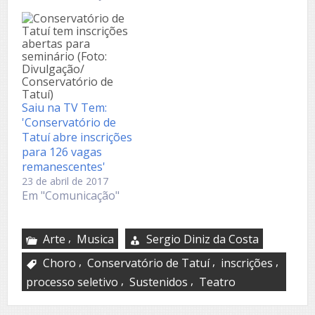
Conservatório
Dramático e Musical
Dr. Carlos de Campos
de Tatuí é um
equipamento do
Governo do Estado
de São Paulo e
Secretaria da Cultura
Saiu na TV Tem:
do Estado
'Conservatório de
administrado pela
Tatuí abre inscrições
Associação de…
para 126 vagas
remanescentes'
23 de abril de 2017
Em "Comunicação"
,
Arte
Musica
Sergio Diniz da Costa
,
,
,
Choro
Conservatório de Tatuí
inscrições
,
,
processo seletivo
Sustenidos
Teatro