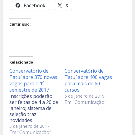
Facebook
X
Curtir isso:
Relacionado
Conservatório de
Conservatório de
Tatuí abre 370 novas
Tatuí abre 400 vagas
vagas para o 1º
para mais de 60
semestre de 2017
cursos
Inscrições poderão
5 de janeiro de 2019
ser feitas de 4 a 20 de
Em "Comunicação"
janeiro; sistema de
seleção traz
novidades
Conservatório de
5 de janeiro de 2017
Tatuí - O
Em "Comunicação"