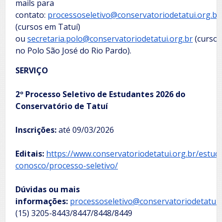
mails para
contato:
processoseletivo@conservatoriodetatui.org.br
(cursos em Tatuí)
ou
secretaria.polo@conservatoriodetatui.org.br
(cursos
no Polo São José do Rio Pardo).
SERVIÇO
2º Processo Seletivo de Estudantes 2026 do
Conservatório de Tatuí
Inscrições:
até 09/03/2026
Editais:
https://www.conservatoriodetatui.org.br/estud
conosco/processo-seletivo/
Dúvidas ou mais
informações:
processoseletivo@conservatoriodetatui.
(15) 3205-8443/8447/8448/8449