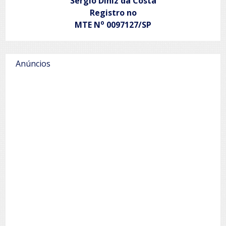
Sergio Diniz da Costa
Registro no
o
MTE N
0097127/SP
Anúncios