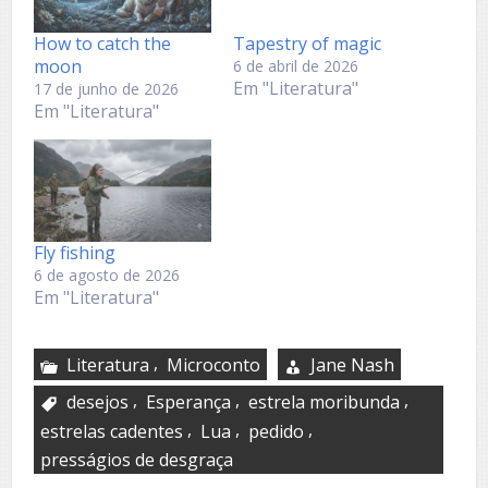
How to catch the
Tapestry of magic
moon
6 de abril de 2026
Em "Literatura"
17 de junho de 2026
Em "Literatura"
Fly fishing
6 de agosto de 2026
Em "Literatura"
,
Literatura
Microconto
Jane Nash
,
,
,
desejos
Esperança
estrela moribunda
,
,
,
estrelas cadentes
Lua
pedido
presságios de desgraça