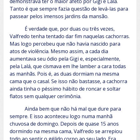
demonstrava ter o maior afeto por Gigi e Lalá.
Tanto é que sempre fazia questão de levá-las para
passear pelos imensos jardins da mansão.
É verdade que, por duas ou três vezes,
Valfredo tenha tentado dar fim naquelas cachorras.
Mas logo percebeu que não havia nascido para
atos de violência. Mesmo assim, a cada dia
aumentava seu ódio pela Gigi e, especialmente,
pela Lalá, que cismava em lhe lamber a cara todas
as manhãs. Pois é, as duas dormiam na mesma
cama que o casal. Se isso não bastasse, a cachorra
ainda tinha o péssimo hábito de roncar e soltar
flatos sem qualquer cerimônia.
Ainda bem que não há mal que dure para
sempre. E isso aconteceu logo numa manhã
chuvosa de domingo. Depois de quase 15 anos
dormindo na mesma cama, Valfredo se arrepiou
todo ao sentir o gélido corpo ao seu lado. Era