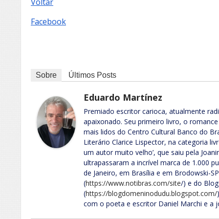
Voltar
Facebook
Sobre
Últimos Posts
Eduardo Martínez
Premiado escritor carioca, atualmente rad
apaixonado. Seu primeiro livro, o romance 
mais lidos do Centro Cultural Banco do Br
Literário Clarice Lispector, na categoria l
um autor muito velho’, que saiu pela Joani
ultrapassaram a incrível marca de 1.000 pu
de Janeiro, em Brasília e em Brodowski-SP.
(
https://www.notibras.com/site
/) e do Blo
(
https://blogdomeninodudu.blogspot.com/
com o poeta e escritor Daniel Marchi e a j