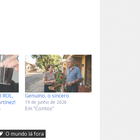
l ROL,
Genuíno, o sincero
rtínez!
19 de junho de 2026
Em "Contos"
5
O mundo lá fora