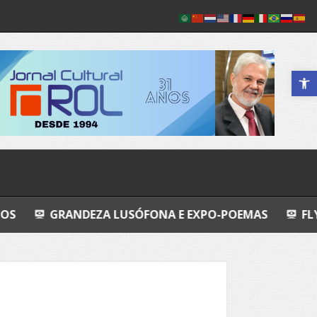
Abrir a 
DEZA LUSÓFONA E EXPO-POEMAS
FLY FISHING