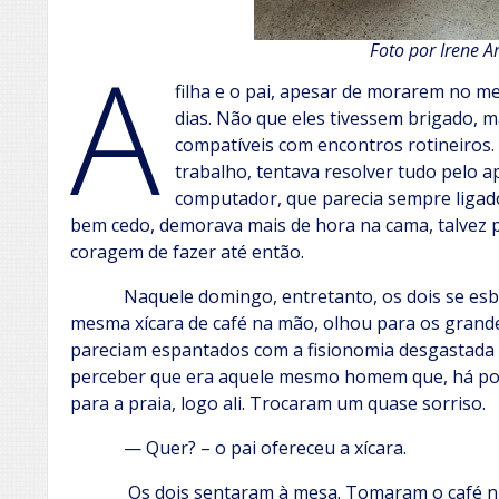
A
Foto por Irene A
filha e o pai, apesar de morarem no m
dias. Não que eles tivessem brigado,
compatíveis com encontros rotineiros.
trabalho, tentava resolver tudo pelo a
computador, que parecia sempre ligado
bem cedo, demorava mais de hora na cama, talvez 
coragem de fazer até então.
Naquele domingo, entretanto, os dois se esbar
mesma xícara de café na mão, olhou para os grandes
pareciam espantados com a fisionomia desgastada 
perceber que era aquele mesmo homem que, há pou
para a praia, logo ali. Trocaram um quase sorriso.
— Quer? – o pai ofereceu a xícara.
Os dois sentaram à mesa. Tomaram o café num 