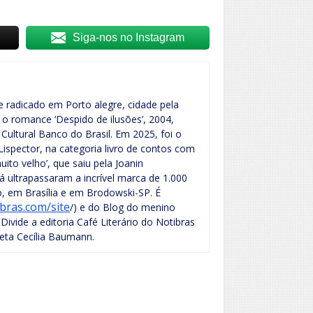
Siga-nos no Instagram
e radicado em Porto alegre, cidade pela
, o romance ‘Despido de ilusões’, 2004,
 Cultural Banco do Brasil. Em 2025, foi o
Lispector, na categoria livro de contos com
ito velho’, que saiu pela Joanin
já ultrapassaram a incrível marca de 1.000
ro, em Brasília e em Brodowski-SP. É
bras.com/site
/) e do Blog do menino
.Divide a editoria Café Literário do Notibras
oeta Cecília Baumann.