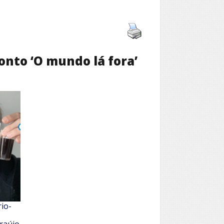
onto ‘O mundo lá fora’
io-