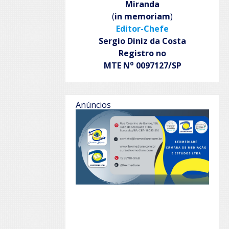
Miranda
(
in memoriam
)
Editor-Chefe
Sergio Diniz da Costa
Registro no
o
MTE N
0097127/SP
Anúncios