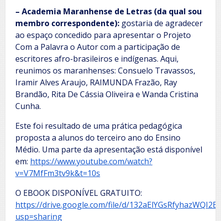
– Academia Maranhense de Letras (da qual sou
membro correspondente):
gostaria de agradecer
ao espaço concedido para apresentar o Projeto
Com a Palavra o Autor com a participação de
escritores afro-brasileiros e indígenas. Aqui,
reunimos os maranhenses: Consuelo Travassos,
Iramir Alves Araujo, RAIMUNDA Frazão, Ray
Brandão, Rita De Cássia Oliveira e Wanda Cristina
Cunha.
Este foi resultado de uma prática pedagógica
proposta a alunos do terceiro ano do Ensino
Médio. Uma parte da apresentação está disponível
em:
https://www.youtube.com/watch?
v=V7MfFm3tv9k&t=10s
O EBOOK DISPONÍVEL GRATUITO:
https://drive.google.com/file/d/132aElYGsRfyhazWQI2
usp=sharing