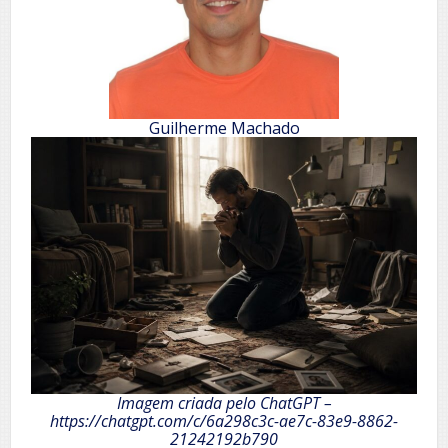
Guilherme Machado
Imagem criada pelo ChatGPT –
https://chatgpt.com/c/6a298c3c-ae7c-83e9-8862-
21242192b790