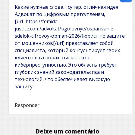
Какие нужные слова… супер, отличная идея
Адвокат по цифровым претсупленям,
[url=https://femida-
justice.com/advokat/ugolovnye/osparivanie-
sdelok-cifrovoy-obman-2026/]юрист по защите
от мошенников[/url] представляет собой
специалиста, который консультирует своих
клиентов в спорах, связанных с
киберпреступностью. Это область требует
глубоких знаний законодательства и
технологий, что обеспечивает высокую
защиту.
Responder
Deixe um comentário