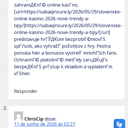
zahraniДЌnГ© online kasГ­no,
[url=https://sabaqinsure.ly/2026/05/29/slovenske-
online-kasino-2026-nove-trendy-a-
tipy/]https://sabaqinsure.ly/2026/05/29/slovenske-
online-kasino-2026-nove-trendy-a-tipy/[/url]
predstavuje hrГЎДЌom bezproblГ©movГЅ
spГґsob, ako vyhraЕҐ poЕѕitkov z hry. Pestra
ponuka hier a bonusov vystrelГ­ mnohГЅch fans.
OchrannГ© platobnГ© metГіdy zaruДЌujГє
bezpeДЌnГЅ prГ­stup k vkladom a vyplatenГ­m
vГЅhier.
Responder
ChrisCip
disse:
11 de junho de 2026 às 02:27