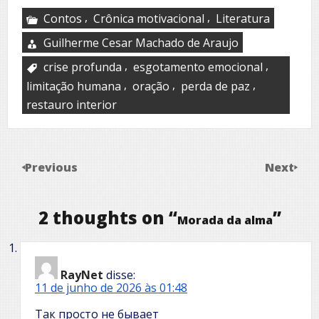
,
,
Contos
Crônica motivacional
Literatura
Guilherme Cesar Machado de Araujo
,
,
crise profunda
esgotamento emocional
,
,
,
limitação humana
oração
perda de paz
restauro interior
Previous
Next
2 thoughts on “
”
Morada da alma
RayNet
disse:
11 de junho de 2026 às 01:48
Так просто не бывает