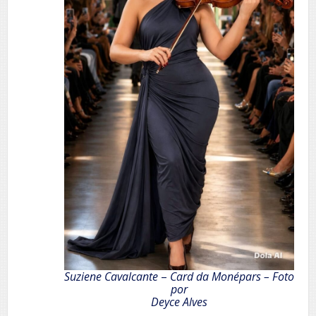
Suziene Cavalcante
–
Card da Monépars – Foto
por
Deyce Alves