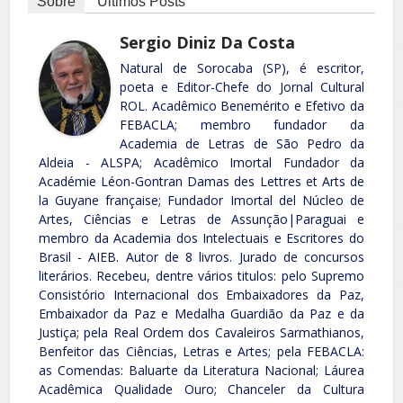
Sobre
Últimos Posts
Sergio Diniz Da Costa
Natural de Sorocaba (SP), é escritor,
poeta e Editor-Chefe do Jornal Cultural
ROL. Acadêmico Benemérito e Efetivo da
FEBACLA; membro fundador da
Academia de Letras de São Pedro da
Aldeia - ALSPA; Acadêmico Imortal Fundador da
Académie Léon-Gontran Damas des Lettres et Arts de
la Guyane française; Fundador Imortal del Núcleo de
Artes, Ciências e Letras de Assunção|Paraguai e
membro da Academia dos Intelectuais e Escritores do
Brasil - AIEB. Autor de 8 livros. Jurado de concursos
literários. Recebeu, dentre vários titulos: pelo Supremo
Consistório Internacional dos Embaixadores da Paz,
Embaixador da Paz e Medalha Guardião da Paz e da
Justiça; pela Real Ordem dos Cavaleiros Sarmathianos,
Benfeitor das Ciências, Letras e Artes; pela FEBACLA:
as Comendas: Baluarte da Literatura Nacional; Láurea
Acadêmica Qualidade Ouro; Chanceler da Cultura