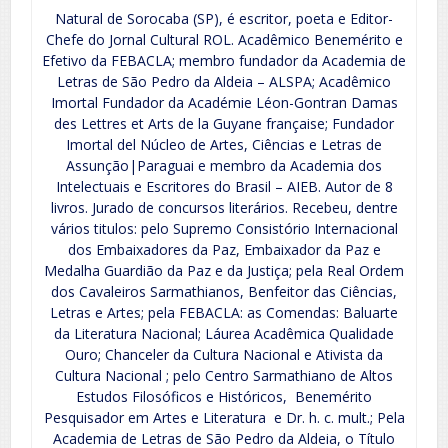
Natural de Sorocaba (SP), é escritor, poeta e Editor-
Chefe do Jornal Cultural ROL. Acadêmico Benemérito e
Efetivo da FEBACLA; membro fundador da Academia de
Letras de São Pedro da Aldeia – ALSPA; Acadêmico
Imortal Fundador da Académie Léon-Gontran Damas
des Lettres et Arts de la Guyane française; Fundador
Imortal del Núcleo de Artes, Ciências e Letras de
Assunção|Paraguai e membro da Academia dos
Intelectuais e Escritores do Brasil – AIEB. Autor de 8
livros. Jurado de concursos literários. Recebeu, dentre
vários titulos: pelo Supremo Consistório Internacional
dos Embaixadores da Paz, Embaixador da Paz e
Medalha Guardião da Paz e da Justiça; pela Real Ordem
dos Cavaleiros Sarmathianos, Benfeitor das Ciências,
Letras e Artes; pela FEBACLA: as Comendas: Baluarte
da Literatura Nacional; Láurea Acadêmica Qualidade
Ouro; Chanceler da Cultura Nacional e Ativista da
Cultura Nacional ; pelo Centro Sarmathiano de Altos
Estudos Filosóficos e Históricos, Benemérito
Pesquisador em Artes e Literatura e Dr. h. c. mult.; Pela
Academia de Letras de São Pedro da Aldeia, o Título