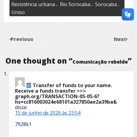
,
,
,
Resistência urbana
Rio Sorocaba
Sorocaba
Uniso
Previous
Next
One thought on “
”
Comunicação rebelde
Transfer of funds to your name.
Receive a funds transfer >>>
graph.org/TRANSACTION-05-05-6?
hs=cc816003024e68101a327850ae2a39ba&
disse:
15 de junho de 2026 às 23:54
7928k1