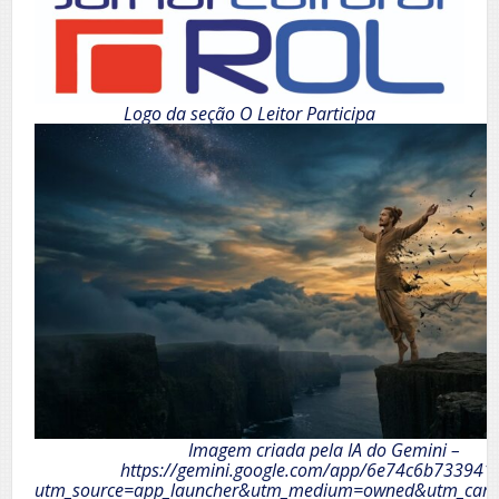
Logo da seção O Leitor Participa
Imagem criada pela IA do Gemini –
https://gemini.google.com/app/6e74c6b733941
utm_source=app_launcher&utm_medium=owned&utm_camp