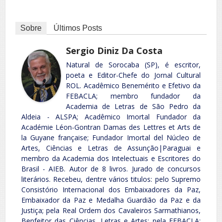
Sobre
Últimos Posts
Sergio Diniz Da Costa
Natural de Sorocaba (SP), é escritor,
poeta e Editor-Chefe do Jornal Cultural
ROL. Acadêmico Benemérito e Efetivo da
FEBACLA; membro fundador da
Academia de Letras de São Pedro da
Aldeia - ALSPA; Acadêmico Imortal Fundador da
Académie Léon-Gontran Damas des Lettres et Arts de
la Guyane française; Fundador Imortal del Núcleo de
Artes, Ciências e Letras de Assunção|Paraguai e
membro da Academia dos Intelectuais e Escritores do
Brasil - AIEB. Autor de 8 livros. Jurado de concursos
literários. Recebeu, dentre vários titulos: pelo Supremo
Consistório Internacional dos Embaixadores da Paz,
Embaixador da Paz e Medalha Guardião da Paz e da
Justiça; pela Real Ordem dos Cavaleiros Sarmathianos,
Benfeitor das Ciências, Letras e Artes; pela FEBACLA: