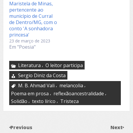
Maristela de Minas,
pertencente ao
município de Curral
de Dentro/MG, com o
conto 'A sonhadora
princesa'
23 de março de 2023
Em "Poesia"
,
Literatura
O leitor participa
Sergio Diniz da Costa
,
,
M. B. Ahmad Vali
melancolia
,
,
Poema em prosa
reflexãoancestralidade
,
,
Solidão
texto lírico
Tristeza
Previous
Next