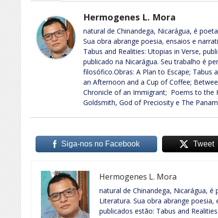
Hermogenes L. Mora
natural de Chinandega, Nicarágua, é poeta,
Sua obra abrange poesia, ensaios e narrati
Tabus and Realities: Utopias in Verse, p
publicado na Nicarágua. Seu trabalho é pe
filosófico.Obras: A Plan to Escape; Tabus an
an Afternoon and a Cup of Coffee; Betwee
Chronicle of an Immigrant; Poems to the H
Goldsmith, God of Preciosity e The Pana
Siga-nos no Facebook
Tweet
Hermogenes L. Mora
natural de Chinandega, Nicarágua, é p
Literatura. Sua obra abrange poesia, e
publicados estão: Tabus and Realities