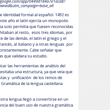
ni.google.com/app/0449d184a7e1aca8?
wned&utm_campaign=base_all
e identidad formal al español. 1492 es
este año el latín ejercía un monopolio
edia solo permitía que fuesen reconocidas
hitaban al resto, esos tres idiomas, por
de las demás, el latín el griego y el
ancés, al italiano y a otras lenguas por
constantemente. Cabe señalar que
s que validara su estudio.
licar las herramientas de análisis del
ecesitaba una estructura, ya que veía que
stas y unificación de los reinos de
 Gramática de la lengua castellana
stra lengua llegó a convertirse en un
ncia del buen uso de nuestra gramática.