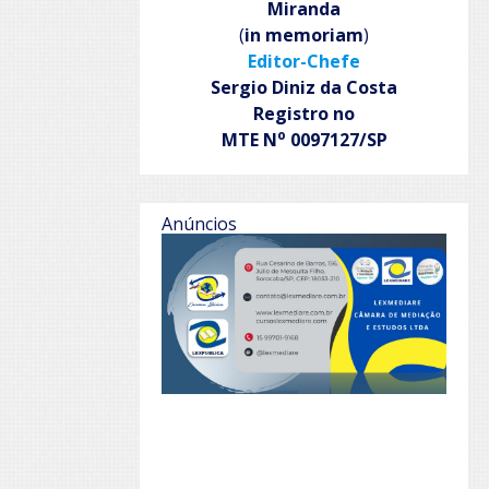
Miranda
(
in memoriam
)
Editor-Chefe
Sergio Diniz da Costa
Registro no
o
MTE N
0097127/SP
Anúncios