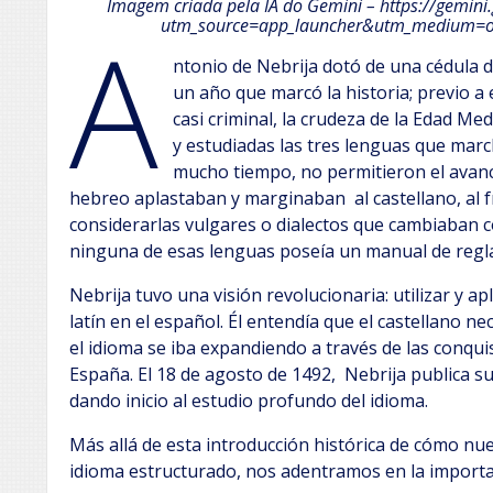
Imagem criada pela IA do Gemini – https://gemi
A
utm_source=app_launcher&utm_medium=o
ntonio de Nebrija dotó de una cédula d
un año que marcó la historia; previo a 
casi criminal, la crudeza de la Edad M
y estudiadas las tres lenguas que marc
mucho tiempo, no permitieron el avance 
hebreo aplastaban y marginaban al castellano, al fr
considerarlas vulgares o dialectos que cambiaban 
ninguna de esas lenguas poseía un manual de regla
Nebrija tuvo una visión revolucionaria: utilizar y ap
latín en el español. Él entendía que el castellano n
el idioma se iba expandiendo a través de las conqui
España. El 18 de agosto de 1492, Nebrija publica su
dando inicio al estudio profundo del idioma.
Más allá de esta introducción histórica de cómo nue
idioma estructurado, nos adentramos en la importa