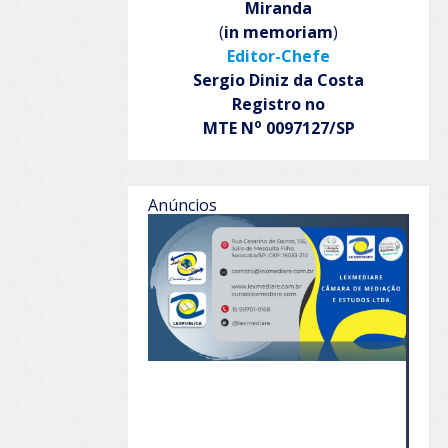
Miranda
(
in memoriam
)
Editor-Chefe
Sergio Diniz da Costa
Registro no
o
MTE N
0097127/SP
Anúncios