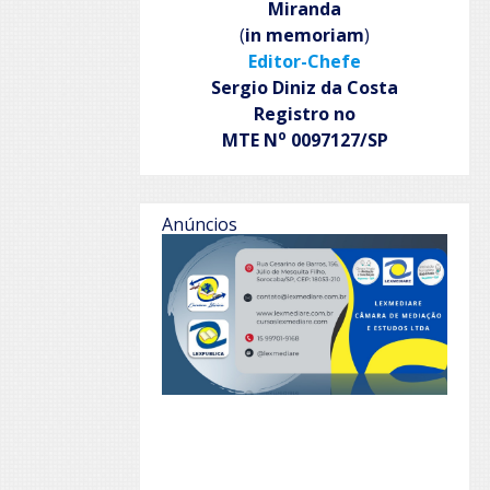
Miranda
(
in memoriam
)
Editor-Chefe
Sergio Diniz da Costa
Registro no
o
MTE N
0097127/SP
Anúncios