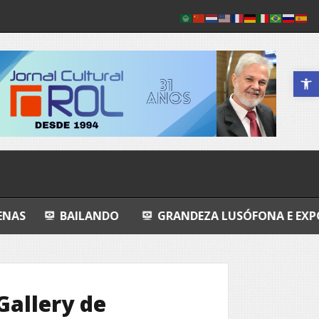
Abrir a 
DO
GRANDEZA LUSÓFONA E EXPO-POEMAS
FLY
Gallery de