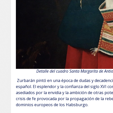
Detalle del cuadro Santa Margarita de Antio
Zurbarán pintó en una época de dudas y decadenci
español. El esplendor y la confianza del siglo XVI
asediados por la envidia y la ambición de otras po
crisis de fe provocada por la propagación de la reb
dominios europeos de los Habsburgo.