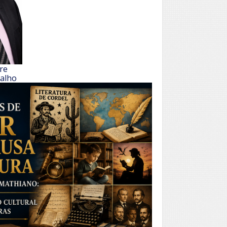
re
valho