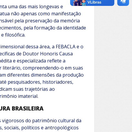
enta uma das mais longevas e
 atua não apenas como manifestação
nsável pela preservação da memória
ecimentos, pela formação da identidade
e filosófica.
dimensional dessa área, a FEBACLA e o
ecíficas de Doutor Honoris Causa
dita e especializada reflete a
er literário, compreendendo-o em suas
plam diferentes dimensões da produção
até pesquisadores, historiadores,
dicam suas trajetórias ao
rimônio imaterial.
URA BRASILEIRA
is vigorosos do patrimônio cultural da
, sociais, políticos e antropológicos