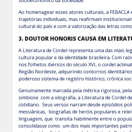
socioeconômico da sociedade.
Ao homenagear esses atores culturais, a FEBACLA
trajetórias individuais, mas reafirmam institucio
cultural do país e com a valorização das letras co
3. DOUTOR HONORIS CAUSA EM LITERAT
A Literatura de Cordel representa uma das mais l
cultura popular e da identidade brasileira. Com raíz
nos folhetos ibéricos do século XVI, o cordel aclim
Região Nordeste, adquirindo contornos identitári
poderoso sistema de registro histórico, crônica so
Genuinamente marcada pela métrica rigorosa, pela 
simbiose com a xilografia, a Literatura de Cordel 
cotidiano. Seus versos narram desde episódios polí
messiânicas, biografias de heróis populares e relei
linguagem, que transita habilmente entre o popular
consolidasse como um dos mais importantes patrimô