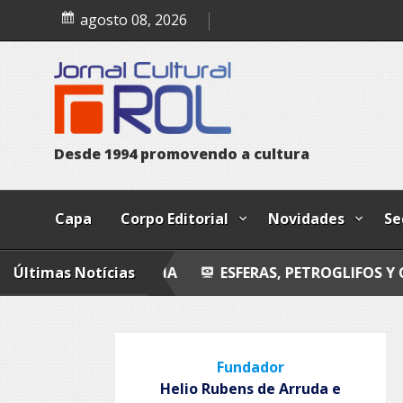
Skip
Esferas, petroglifos y ca
agosto 08, 2026
to
content
D
e
s
d
e
1
9
9
4
p
r
o
m
o
v
e
n
d
o
a
c
u
l
t
u
r
a
Capa
Corpo Editorial
Novidades
Se
Últimas Notícias
POESIA
ESFERAS, PETROGLIFOS Y CALZADAS
Fundador
Helio Rubens de Arruda e