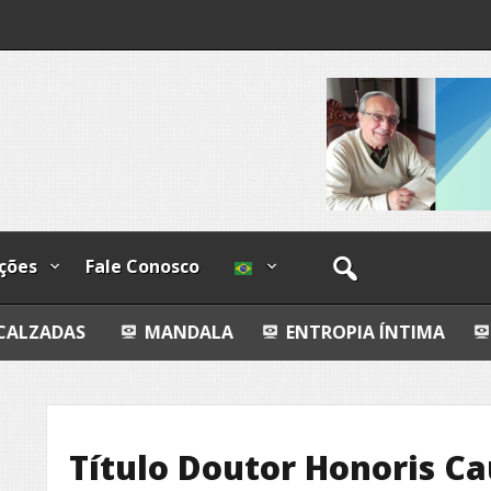
lzadas
ções
Fale Conosco
MANDALA
ENTROPIA ÍNTIMA
AVALIAÇÃO IM
Título Doutor Honoris C