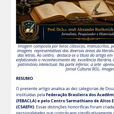
Imagem composta por livros clássicos, manuscritos, p
imagens representativas das diversas áreas da literatu
das letras. Ao centro, destaca-se o título do artigo em
enfatizando o reconhecimento da excelência literária, 
patrimônio intelectual. Na parte inferior, a arte apre
Jornal Cultural ROL
.
Imagem
RESUMO
O presente artigo analisa as dez categorias de Do
instituídas pela
Federação Brasileira dos Acadêmi
(FEBACLA) e pelo Centro Sarmathiano de Altos Es
(CSAEFH)
. Essas distinções honoríficas foram cria
personalidades que contribuem significativamente p