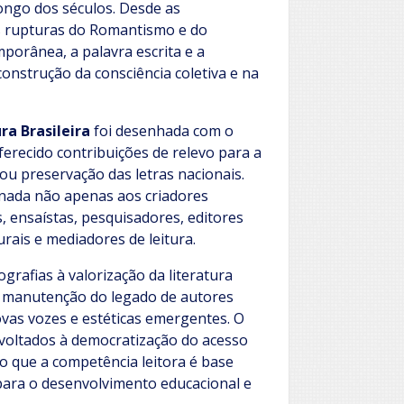
ongo dos séculos. Desde as
s rupturas do Romantismo e do
orânea, a palavra escrita e a
nstrução da consciência coletiva e na
ra Brasileira
foi desenhada com o
erecido contribuições de relevo para a
a ou preservação das letras nacionais.
inada não apenas aos criadores
s, ensaístas, pesquisadores, editores
urais e mediadores de leitura.
grafias à valorização da literatura
na manutenção do legado de autores
ovas vozes e estéticas emergentes. O
voltados à democratização do acesso
do que a competência leitora é base
 para o desenvolvimento educacional e