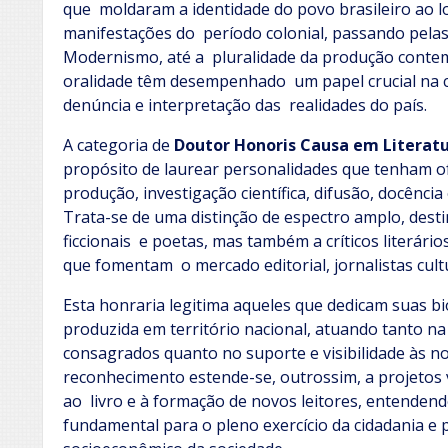
que moldaram a identidade do povo brasileiro ao l
manifestações do período colonial, passando pela
Modernismo, até a pluralidade da produção contemp
oralidade têm desempenhado um papel crucial na co
denúncia e interpretação das realidades do país.
A categoria de
Doutor Honoris Causa em Literatu
propósito de laurear personalidades que tenham of
produção, investigação científica, difusão, docênci
Trata-se de uma distinção de espectro amplo, dest
ficcionais e poetas, mas também a críticos literário
que fomentam o mercado editorial, jornalistas cult
Esta honraria legitima aqueles que dedicam suas bio
produzida em território nacional, atuando tanto 
consagrados quanto no suporte e visibilidade às n
reconhecimento estende-se, outrossim, a projetos 
ao livro e à formação de novos leitores, entenden
fundamental para o pleno exercício da cidadania e