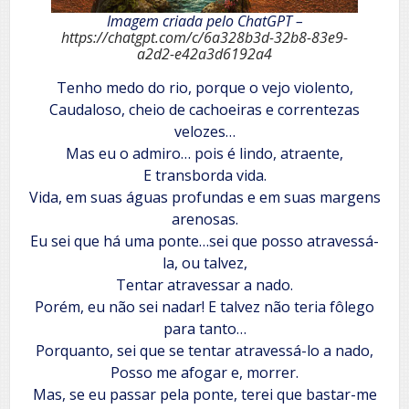
Imagem criada pelo ChatGPT –
https://chatgpt.com/c/6a328b3d-32b8-83e9-
a2d2-e42a3d6192a4
Tenho medo do rio, porque o vejo violento,
Caudaloso, cheio de cachoeiras e correntezas
velozes…
Mas eu o admiro… pois é lindo, atraente,
E transborda vida.
Vida, em suas águas profundas e em suas margens
arenosas.
Eu sei que há uma ponte…sei que posso atravessá-
la, ou talvez,
Tentar atravessar a nado.
Porém, eu não sei nadar! E talvez não teria fôlego
para tanto…
Porquanto, sei que se tentar atravessá-lo a nado,
Posso me afogar e, morrer.
Mas, se eu passar pela ponte, terei que bastar-me