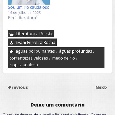
Sou um rio caudaloso
14 de julho de 2023
Em "Literatura"
,
Literatura
Poesia
Evani Ferreira Rocha
,
,
águas borbulhantes
águas profundas
,
,
correntezas velozes
medo de rio
riop caudaloso
Previous
Next
Deixe um comentário