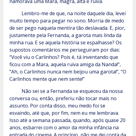
namorava uma Mara, magra, alta e ruiva.
Lembro-me de que, na noite daquele dia, levei
muito tempo para pegar no sono. Morria de medo
de ser pego naquela mentira tão deslavada. E, pior,
justamente pela Fernanda, a garota mais linda da
minha rua. E se aquela história se espalhasse? Os
supostos comentários me perseguiram por dias:
“Você viu o Carlinhos? Pois é, tá inventando que
ficou com a Mara, aquela ruiva amiga da Nanda!”,
“Ah, o Carlinhos nunca nem beijou uma garota!”, “O
Carlinhos mente que nem sente!”
Não sei se a Fernanda se esqueceu da nossa
conversa ou, então, preferiu não tocar mais no
assunto. Por conta disso, meu medo foi se
esvaindo, até que, por fim, nem eu me lembrava.
Isso até a semana passada, quando, após quase 20
anos, esbarrei com o amor da minha infância na
entrada do cinema. A princípio, não me dei conta da