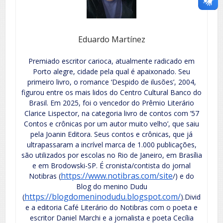
Eduardo Martínez
Premiado escritor carioca, atualmente radicado em
Porto alegre, cidade pela qual é apaixonado. Seu
primeiro livro, o romance ‘Despido de ilusões’, 2004,
figurou entre os mais lidos do Centro Cultural Banco do
Brasil. Em 2025, foi o vencedor do Prêmio Literário
Clarice Lispector, na categoria livro de contos com ’57
Contos e crônicas por um autor muito velho’, que saiu
pela Joanin Editora. Seus contos e crônicas, que já
ultrapassaram a incrível marca de 1.000 publicações,
são utilizados por escolas no Rio de Janeiro, em Brasília
e em Brodowski-SP. É cronista/contista do jornal
https://www.notibras.com/site
Notibras (
/) e do
Blog do menino Dudu
https://blogdomeninodudu.blogspot.com/
(
).Divid
e a editoria Café Literário do Notibras com o poeta e
escritor Daniel Marchi e a jornalista e poeta Cecília