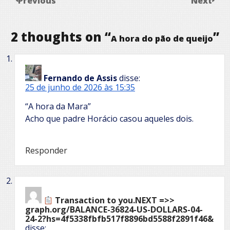
Previous
Next
2 thoughts on “
”
A hora do pão de queijo
Fernando de Assis
disse:
25 de junho de 2026 às 15:35
“A hora da Mara”
Acho que padre Horácio casou aqueles dois.
Responder
Transaction to you.NEXT =>>
graph.org/BALANCE-36824-US-DOLLARS-04-
24-2?hs=4f5338fbfb517f8896bd5588f2891f46&
disse: