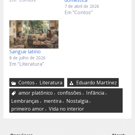
doméstica
7 de abril de 2026
Em "Contos"
Sangue latino
8 de julho de 2026
Em "Literatura"
,
Contos
Literatura
Eduardo Martínez
,
,
,
amor platônico
confissões
Infância
,
,
,
Lembranças
mentira
Nostalgia
,
primeiro amor
Vida no interior