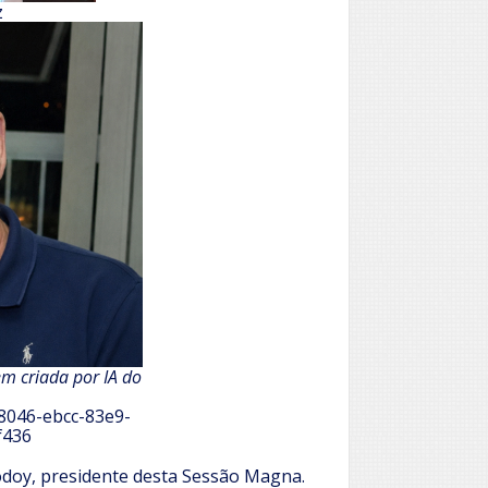
z
em criada por IA do
08046-ebcc-83e9-
f436
odoy, presidente desta Sessão Magna.