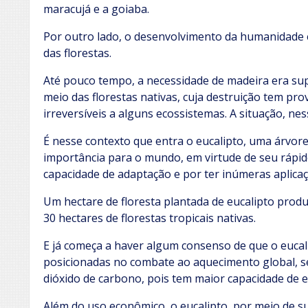
maracujá e a goiaba.
Por outro lado, o desenvolvimento da humanidade 
das florestas.
Até pouco tempo, a necessidade de madeira era su
meio das florestas nativas, cuja destruição tem pr
irreversíveis a alguns ecossistemas. A situação, nes
É nesse contexto que entra o eucalipto, uma árvore 
importância para o mundo, em virtude de seu rápid
capacidade de adaptação e por ter inúmeras aplicaç
Um hectare de floresta plantada de eucalipto pro
30 hectares de florestas tropicais nativas.
E já começa a haver algum consenso de que o euca
posicionadas no combate ao aquecimento global, se
dióxido de carbono, pois tem maior capacidade de e
Além do uso econômico, o eucalipto, por meio de su