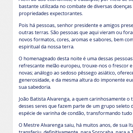
bastante utilizada no combate de diversas doenças 
propriedades expectorantes.
Pois há pessoas, senhor presidente e amigos prese
outras terras. São pessoas que aqui vieram ou fora
novos formatos, cores, aromas e sabores, bem co
espiritual da nossa terra.
O homenageado desta noite é uma dessas pessoas 
refrescante melão europeu, trouxe-nos o frescor e 
novas; análogo ao sedoso pêssego asiático, oferec
generosidade, e da mesma altura do imponente euca
sua sabedoria.
João Batista Alvarenga, a quem carinhosamente o t
desses seres que fazem parte de um grupo seleto 
espécie de varinha de condão, transformando tudo 
O Mestre Alvarenga saiu, há muitos anos, de sua It
transferiu, definitivamente, para Sorocaba, para a 