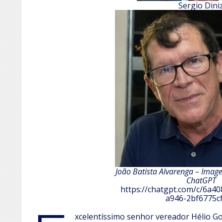
Sergio Dini
João Batista Alvarenga – Imag
ChatGPT
https://chatgpt.com/c/6a4
a946-2bf6775c
xcelentíssimo senhor vereador Hélio G