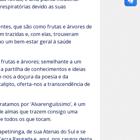
respiratórias devido as suas
ntes, que são como frutas e árvores de
m trazidas e, com elas, trouxeram
mo um bem-estar geral à saúde
frutas e árvores; semelhante a um
a partilha de conhecimentos e ideias
e-nos a doçura da poesia e da
lipto, oferta-nos a transcendência de
ratamos por ‘Alvarenguíssimo’, é um
de almas que trazem consigo uma
e todos os que tocam.
apetininga, de sua Atenas do Sul e se
Terra Rasgada e, aqui, nos rasgos desta