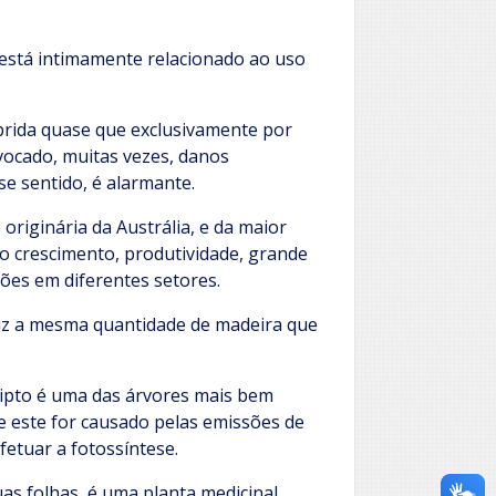
está intimamente relacionado ao uso
prida quase que exclusivamente por
ovocado, muitas vezes, danos
se sentido, é alarmante.
originária da Austrália, e da maior
o crescimento, produtividade, grande
ões em diferentes setores.
duz a mesma quantidade de madeira que
lipto é uma das árvores mais bem
 este for causado pelas emissões de
fetuar a fotossíntese.
as folhas, é uma planta medicinal