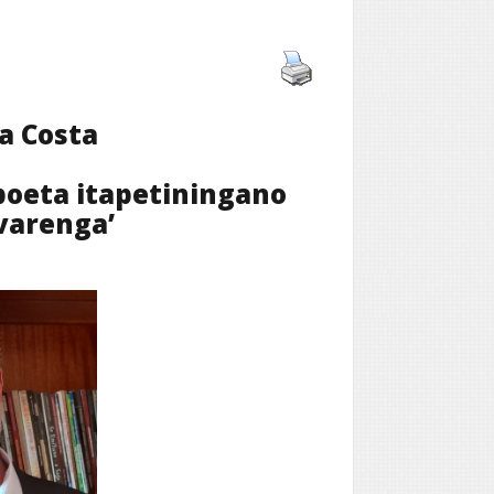
da Costa
poeta itapetiningano
lvarenga’