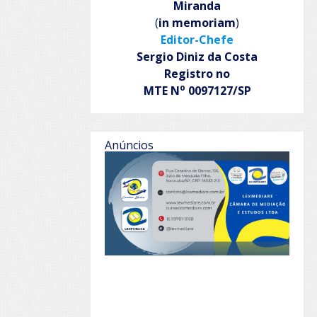
Miranda
(
in memoriam
)
Editor-Chefe
Sergio Diniz da Costa
Registro no
o
MTE N
0097127/SP
Anúncios