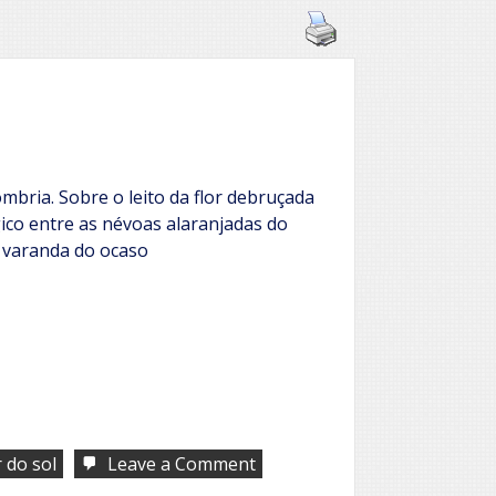
ombria. Sobre o leito da flor debruçada
ico entre as névoas alaranjadas do
a varanda do ocaso
on
 do sol
Leave a Comment
A