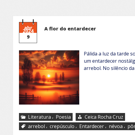
abr
A flor do entardecer
2024
9
Pálida a luz da tarde s
um entardecer nostálg
arrebol. No silêncio d
,
Literatura
Poesia
Ceica Rocha Cruz
,
,
,
,
arrebol
crepúsculo
Entardecer
névoa
pôr