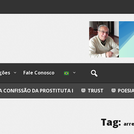
I
lzadas
ções
Fale Conosco
A PROSTITUTA I
TRUST
POESIA
ESFERAS,
Tag:
arre