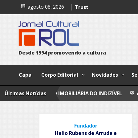
Skip
A confissão da prostituta 
agosto 08, 2026
to
content
Trust
Poesia
Esferas, petroglifos y ca
D
e
s
d
e
1
9
9
4
p
r
o
m
o
v
e
n
d
o
a
c
u
l
t
u
r
a
Capa
Corpo Editorial
Novidades
Se
LIAÇÃO IMOBILIÁRIA DO INDIZÍVEL
Últimas Notícias
A CONFISSÃO D
Fundador
Helio Rubens de Arruda e