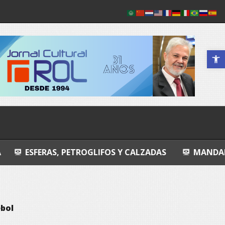
Abrir a 
 PETROGLIFOS Y CALZADAS
MANDALA
ENTRO
bol