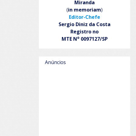
Miranda
(
in memoriam
)
Editor-Chefe
Sergio Diniz da Costa
Registro no
o
MTE N
0097127/SP
Anúncios