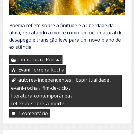
Poema reflete sobre a finitude e a liberdade da
alma, retratando a morte como um ciclo natural de
desapego e transição leve para um novo plano de
existência.
,
Literatura
Poesia
Evani Ferreira Rocha
,
,
autores-independentes
Espiritualidade
,
,
evani-rocha
fim-de-ciclo
,
literatura-contemporânea
reflexão-sobre-a-morte
1 comentário
em
É
assim
que