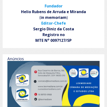
a
Fundador
gente
vai
Helio Rubens de Arruda e Miranda
embora
(
in memoriam
)
Editor-Chefe
Sergio Diniz da Costa
Registro no
o
MTE N
0097127/SP
Anúncios