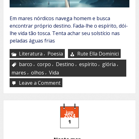
Em mares nórdicos navega homem e busca
encontrar próprio destino. Fada-lhe o espírito, dói-
lhe vida tão tosca. Tenta achar seu solstício nas
peladas águas frias
,
Literatura
Poesia
Rute Ella Dominici
,
,
,
,
,
barco
corpo
Destino
espírito
glória
,
,
mares
olhos
Vida
Leave a Comment
on
Aurora
nórdica
do
amor
jun
2024
1