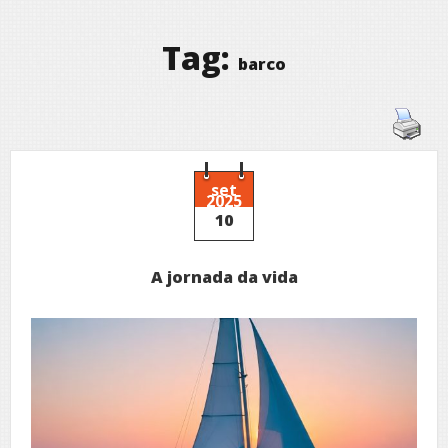
Tag:
barco
set
2025
10
A jornada da vida