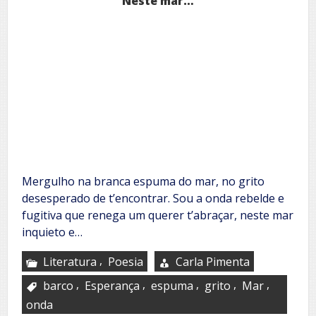
Neste mar…
Mergulho na branca espuma do mar, no grito
desesperado de t’encontrar. Sou a onda rebelde e
fugitiva que renega um querer t’abraçar, neste mar
inquieto e…
,
Literatura
Poesia
Carla Pimenta
,
,
,
,
,
barco
Esperança
espuma
grito
Mar
onda