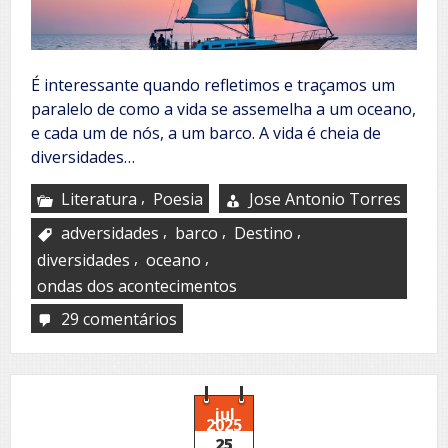
É interessante quando refletimos e traçamos um
paralelo de como a vida se assemelha a um oceano,
e cada um de nós, a um barco. A vida é cheia de
diversidades…
,
Literatura
Poesia
Jose Antonio Torres
,
,
,
adversidades
barco
Destino
,
,
diversidades
oceano
ondas dos acontecimentos
29 comentários
em
A
jornada
da
vida
jul
2025
25