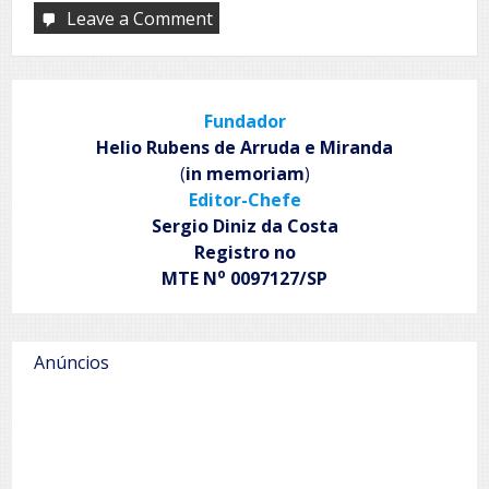
Leave a Comment
on
Neste
mar…
Fundador
Helio Rubens de Arruda e Miranda
(
in memoriam
)
Editor-Chefe
Sergio Diniz da Costa
Registro no
o
MTE N
0097127/SP
Anúncios