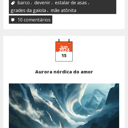
,
,
,
barco
devenir
estalar de asas
,
grades da gaiola
mãe atônita
10 comentários
em
Tornando-
se
jun
2024
15
Aurora nórdica do amor