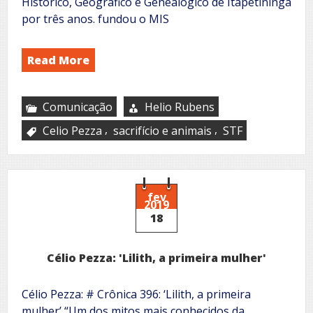
Histórico, Geográfico e Genealógico de Itapetininga
por três anos. fundou o MIS
Read More
Comunicação
Helio Rubens
,
,
Celio Pezza
sacrifício e animais
STF
fev
2019
18
Célio Pezza: 'Lilith, a primeira mulher'
Célio Pezza: # Crônica 396: ‘Lilith, a primeira
mulher’ “Um dos mitos mais conhecidos da