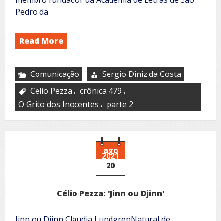
Pedro da
Read More
Comunicação
Sergio Diniz da Costa
,
,
Celio Pezza
crônica 479
,
O Grito dos Inocentes
parte 2
ago
2021
20
Célio Pezza: 'Jinn ou Djinn'
Jinn ou Djinn Claudia LundgrenNatural de