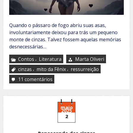
Quando o pássaro de fogo abriu suas asas,
involuntariamente deixou para trás um pequeno
monte de cinzas. Talvez fossem aquelas memórias
desnecessárias…
,
Contos
Literatura
Marta Oliveri
,
,
cinzas
mito da Fênix
ressurreição
11 comentários
em
Entre
cinzas
maio
2025
2