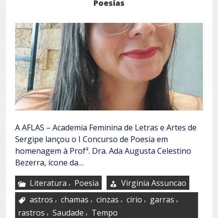
Poesias
A AFLAS – Academia Feminina de Letras e Artes de
Sergipe lançou o I Concurso de Poesia em
homenagem à Profª. Dra. Ada Augusta Celestino
Bezerra, ícone da…
,
Literatura
Poesia
Virginia Assuncao
,
,
,
,
,
astros
chamas
cinzas
círio
garras
,
,
rastros
Saudade
Tempo