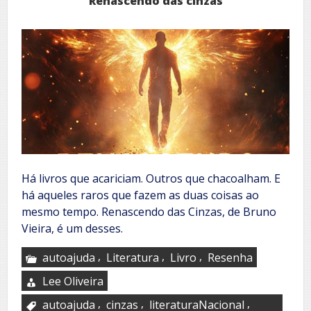
Renascendo das cinzas
Há livros que acariciam. Outros que chacoalham. E
há aqueles raros que fazem as duas coisas ao
mesmo tempo. Renascendo das Cinzas, de Bruno
Vieira, é um desses.
,
,
,
autoajuda
Literatura
Livro
Resenha
Lee Oliveira
,
,
,
autoajuda
cinzas
literaturaNacional