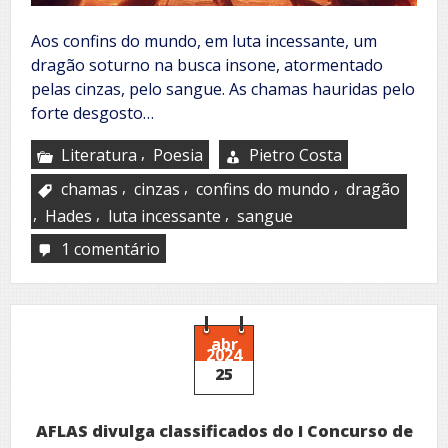
Aos confins do mundo, em luta incessante, um
dragão soturno na busca insone, atormentado
pelas cinzas, pelo sangue. As chamas hauridas pelo
forte desgosto…
,
Literatura
Poesia
Pietro Costa
,
,
,
chamas
cinzas
confins do mundo
dragão
,
,
,
Hades
luta incessante
sangue
1 comentário
em
Asas
partidas
abr
2024
25
AFLAS divulga classificados do I Concurso de