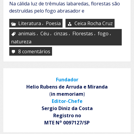
Na cálida luz de trêmulas labaredas, florestas são
destruídas pelo fogo abrasador e
,
Literatura
Poesia
Ceica Rocha Cruz
,
,
,
,
,
animais
Céu
cinzas
Florestas
fogo
natureza
8 comentários
em
Queimadas
Fundador
Helio Rubens de Arruda e Miranda
(
in memoriam
)
Editor-Chefe
Sergio Diniz da Costa
Registro no
o
MTE N
0097127/SP