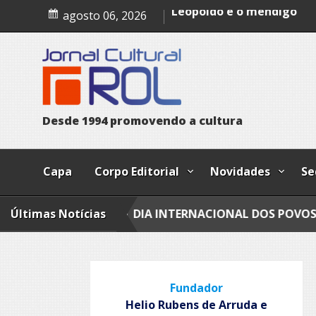
Skip
Epitafio
agosto 06, 2026
to
Leopoldo e o mendigo
content
Dia Internacional dos Pov
Indígenas
Bailando
Todo azul
D
e
s
d
e
1
9
9
4
p
r
o
m
o
v
e
n
d
o
a
c
u
l
t
u
r
a
Capa
Corpo Editorial
Novidades
Se
IGO
Últimas Notícias
DIA INTERNACIONAL DOS POVOS INDÍGENAS
Fundador
Helio Rubens de Arruda e