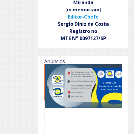
Miranda
(
in memoriam
)
Editor-Chefe
Sergio Diniz da Costa
Registro no
o
MTE N
0097127/SP
Anúncios