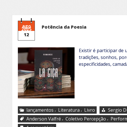
ago
Potência da Poesia
2025
12
Existir é participar de
tradições, sonhos, por
especificidades, cama
,
,
lançamentos
Literatura
Livro
Sergio D
,
,
Anderson Valfré
Coletivo Percepção
Perfor