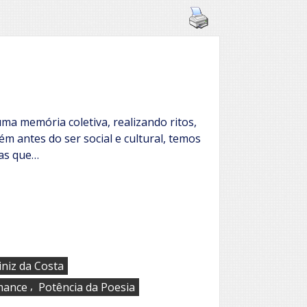
 uma memória coletiva, realizando ritos,
ém antes do ser social e cultural, temos
das que…
iniz da Costa
,
mance
Potência da Poesia