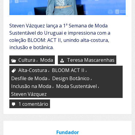
Steven Vázquez lança a 1ª Semana de Moda
Sustentável do Uruguai e impressiona com a
coleção BLOOM: ACT II, unindo alta-costura,
inclusão e botânica.
,
Cultura
Moda
Teresa Mascarenhas
,
,
Alta-Costura
BLOOM ACT II
,
,
Desfile de Moda
Design Botânico
,
,
Inclusão na Moda
Moda Sustentável
Steven Vázquez
1 comentário
em
Steven
Vázquez
presenta
BLOOM:
Fundador
ACT