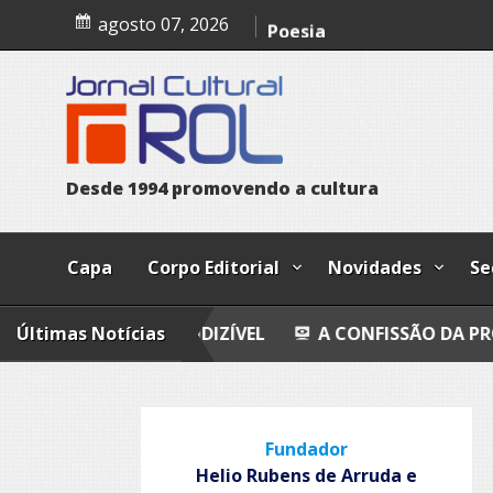
Skip
Trust
agosto 07, 2026
to
content
Poesia
Esferas, petroglifos y ca
Cosmos
D
e
s
d
e
1
9
9
4
p
r
o
m
o
v
e
n
d
o
a
c
u
l
t
u
r
a
Capa
Corpo Editorial
Novidades
Se
RIA DO INDIZÍVEL
Últimas Notícias
A CONFISSÃO DA PROSTITUTA I
Fundador
Helio Rubens de Arruda e