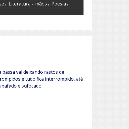
,
,
,
,
se
Literatura
mãos
Poesia
passa vai deixando rastos de
rompidos e tudo fica interrompido, até
 abafado e sufocado…