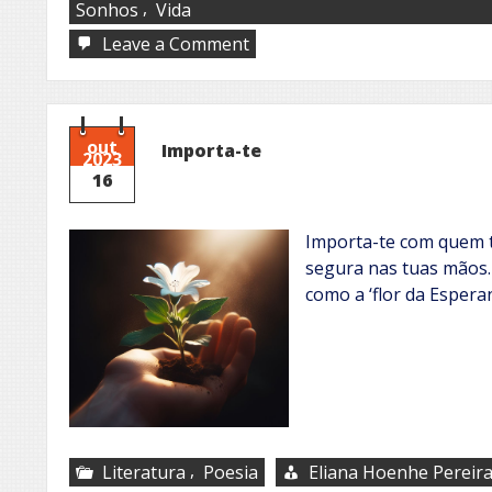
,
Sonhos
Vida
on
Leave a Comment
Nada
é
para
sempre
out
Importa-te
2023
16
Importa-te com quem te
segura nas tuas mãos.
como a ‘flor da Espera
,
Literatura
Poesia
Eliana Hoenhe Pereir