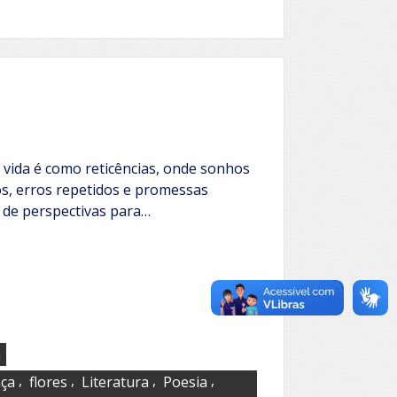
 vida é como reticências, onde sonhos
s, erros repetidos e promessas
 de perspectivas para…
a
,
,
,
,
ça
flores
Literatura
Poesia