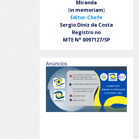
Miranda
(
in memoriam
)
Editor-Chefe
Sergio Diniz da Costa
Registro no
o
MTE N
0097127/SP
Anúncios