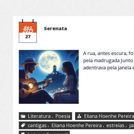
dez
Serenata
2023
27
A rua, antes escura, f
pela madrugada Junto 
adentrava pela janela
,
Literatura
Poesia
Eliana Hoenhe Pereir
,
,
,
cantigas
Eliana Hoenhe Pereira
estrelas
ja