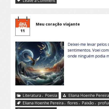
on
Leave a Comment
Serenata
dez
Meu coração viajante
2023
11
Deixei-me levar pelos 
sentimentos. Voei com
onde ninguém podia m
,
Literatura
Poesia
Eliana Hoenhe Pereir
,
,
,
Eliana Hoenhe Pereira
flores
Paixão
profu