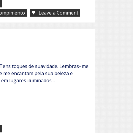
a
on
ompimento
Leave a Comment
Rompimento
 Tens toques de suavidade. Lembras–me
ue me encantam pela sua beleza e
 em lugares iluminados…
a