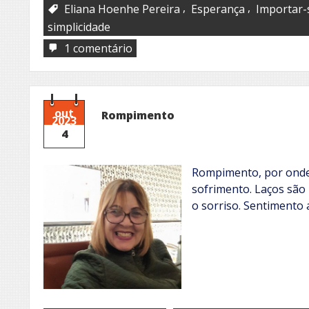
,
,
Eliana Hoenhe Pereira
Esperança
Importar-
simplicidade
em
1 comentário
Importa-
te
out
Rompimento
2023
4
Rompimento, por onde 
sofrimento. Laços são 
o sorriso. Sentimento