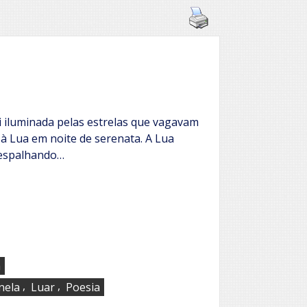
oi iluminada pelas estrelas que vagavam
à Lua em noite de serenata. A Lua
 espalhando…
a
,
,
nela
Luar
Poesia