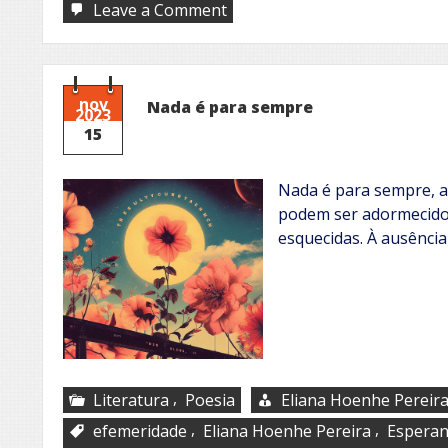
on
Leave a Comment
Magia
da
atração
nov
Nada é para sempre
2023
15
Nada é para sempre, a
podem ser adormecido
esquecidas. À ausência
,
Literatura
Poesia
Eliana Hoenhe Pereir
,
,
efemeridade
Eliana Hoenhe Pereira
Esperan