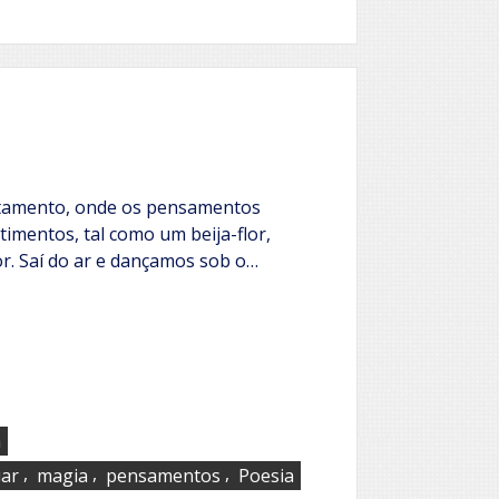
ntamento, onde os pensamentos
imentos, tal como um beija-flor,
lor. Saí do ar e dançamos sob o…
a
,
,
,
ar
magia
pensamentos
Poesia