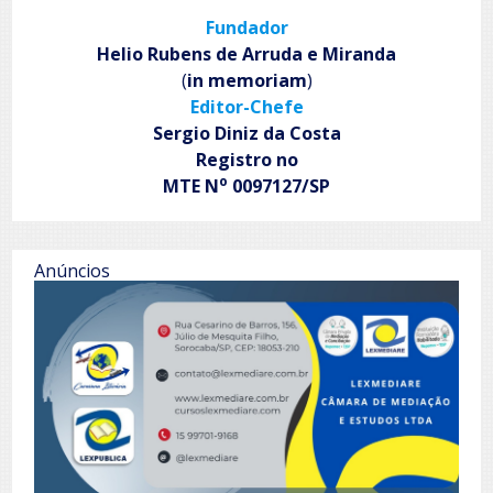
anos
Fundador
de
emancipação
Helio Rubens de Arruda e Miranda
(
in memoriam
)
Editor-Chefe
Sergio Diniz da Costa
Registro no
o
MTE N
0097127/SP
Anúncios