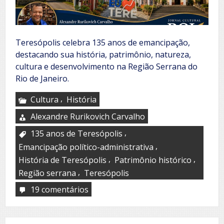
Teresópolis celebra 135 anos de emancipação,
destacando sua história, patrimônio, natureza,
cultura e desenvolvimento na Região Serrana do
Rio de Janeiro.
,
Cultura
História
Alexandre Rurikovich Carvalho
,
135 anos de Teresópolis
,
Emancipação político-administrativa
,
,
História de Teresópolis
Patrimônio histórico
,
Região serrana
Teresópolis
19 comentários
em
Teresópolis
celebra
135