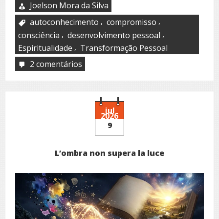
Joelson Mora da Silva
,
,
autoconhecimento
compromisso
,
,
consciência
desenvolvimento pessoal
,
Espiritualidade
Transformação Pessoal
2 comentários
em
Pacto
jul
2026
9
L’ombra non supera la luce