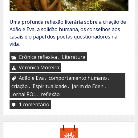
Uma profunda reflexão literária sobre a criação de
Adão e Eva, a solidão humana, os conselhos aos
casais e o papel dos poetas questionadores na
vida.
,
Crônica reflexiva
Literatura
Veronica Moreira
,
,
Adão e Eva
comportamento humano
,
,
,
criação
Espiritualidade
Jarim do Éden
,
Jornal ROL
reflexão
1 comentário
em
Então
Deus
criou
a
mulher
jul
2026