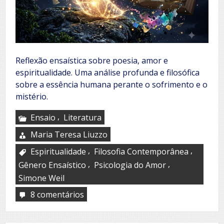
Reflexão ensaística sobre poesia, amor e
espiritualidade. Uma análise profunda e filosófica
sobre a essência humana perante o sofrimento e o
mistério.
,
Ensaio
Literatura
Maria Teresa Liuzzo
,
,
Espiritualidade
Filosofia Contemporânea
,
,
Gênero Ensaístico
Psicologia do Amor
Simone Weil
8 comentários
em
L’ombra
non
supera