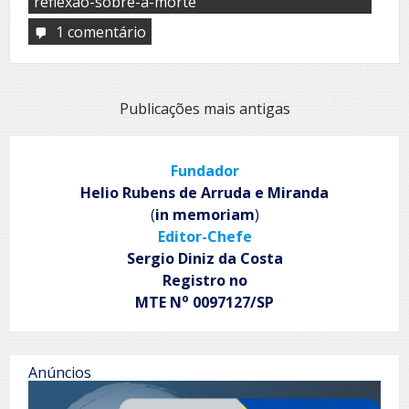
reflexão-sobre-a-morte
1 comentário
em
É
assim
que
a
Navegação
Publicações mais antigas
gente
por
vai
embora
posts
Fundador
Helio Rubens de Arruda e Miranda
(
in memoriam
)
Editor-Chefe
Sergio Diniz da Costa
Registro no
o
MTE N
0097127/SP
Anúncios