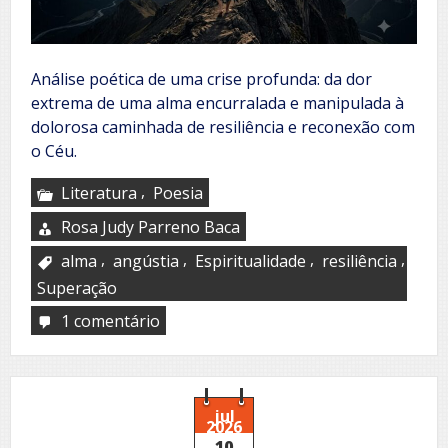
Análise poética de uma crise profunda: da dor
extrema de uma alma encurralada e manipulada à
dolorosa caminhada de resiliência e reconexão com
o Céu.
,
Literatura
Poesia
Rosa Judy Parreno Baca
,
,
,
,
alma
angústia
Espiritualidade
resiliência
Superação
1 comentário
em
Hoy
jul
2026
10