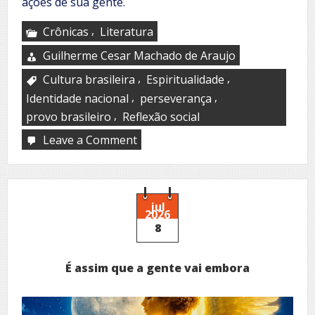
ações de sua gente.
,
Crônicas
Literatura
Guilherme Cesar Machado de Araujo
,
,
Cultura brasileira
Espiritualidade
,
,
Identidade nacional
perseverança
,
provo brasileiro
Reflexão social
Leave a Comment
on
O
dia
em
que
o
jul
2026
silêncio
8
venceu
É assim que a gente vai embora