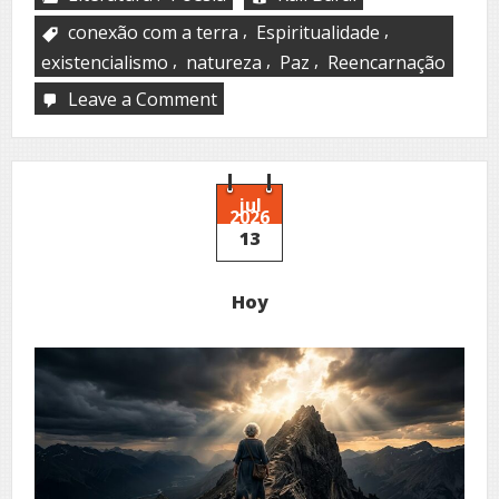
,
,
conexão com a terra
Espiritualidade
,
,
,
existencialismo
natureza
Paz
Reencarnação
Leave a Comment
on
Evergreen
jul
2026
13
Hoy