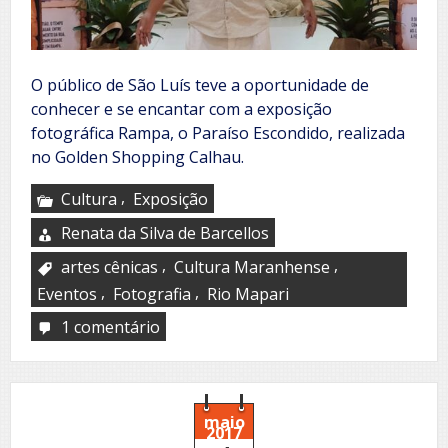
O público de São Luís teve a oportunidade de
conhecer e se encantar com a exposição
fotográfica Rampa, o Paraíso Escondido, realizada
no Golden Shopping Calhau.
,
Cultura
Exposição
Renata da Silva de Barcellos
,
,
artes cênicas
Cultura Maranhense
,
,
Eventos
Fotografia
Rio Mapari
1 comentário
em
Rampa,
o
Paraíso
Escondido
maio
2017