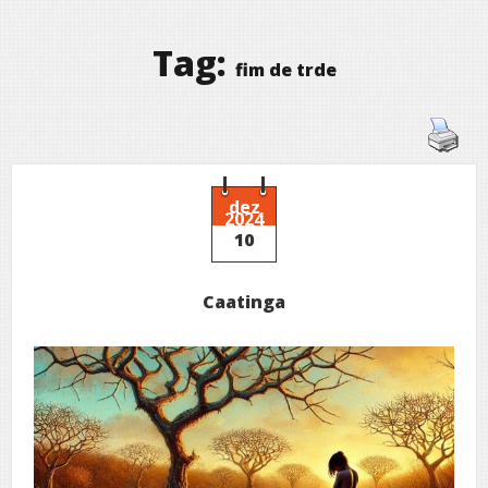
Tag:
fim de trde
dez
2024
10
Caatinga