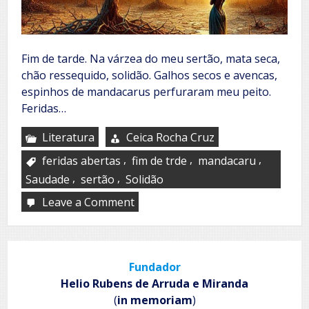
Fim de tarde. Na várzea do meu sertão, mata seca,
chão ressequido, solidão. Galhos secos e avencas,
espinhos de mandacarus perfuraram meu peito.
Feridas…
Literatura
Ceica Rocha Cruz
,
,
,
feridas abertas
fim de trde
mandacaru
,
,
Saudade
sertão
Solidão
Leave a Comment
on
Caatinga
Fundador
Helio Rubens de Arruda e Miranda
(
in memoriam
)