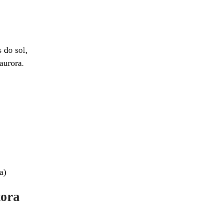
 do sol,
 aurora.
a)
tora