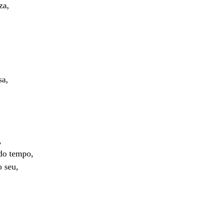
za,
sa,
,
do tempo,
o seu,