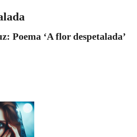
alada
z: Poema ‘A flor despetalada’