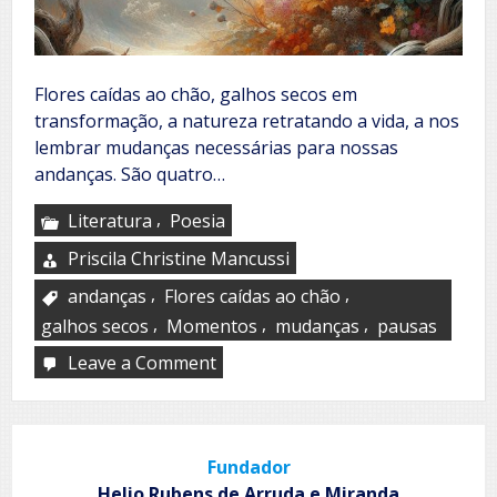
Flores caídas ao chão, galhos secos em
transformação, a natureza retratando a vida, a nos
lembrar mudanças necessárias para nossas
andanças. São quatro…
,
Literatura
Poesia
Priscila Christine Mancussi
,
,
andanças
Flores caídas ao chão
,
,
,
galhos secos
Momentos
mudanças
pausas
Leave a Comment
on
Outonal
Fundador
Helio Rubens de Arruda e Miranda