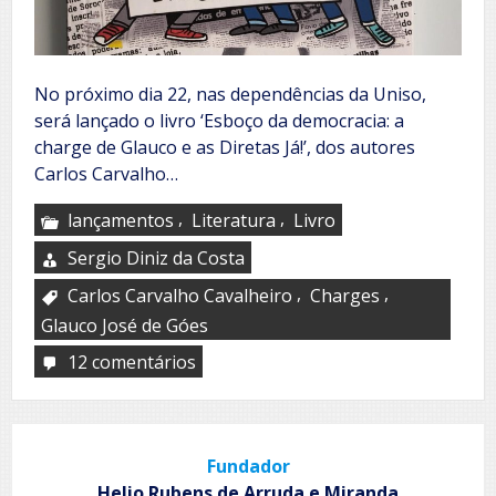
No próximo dia 22, nas dependências da Uniso,
será lançado o livro ‘Esboço da democracia: a
charge de Glauco e as Diretas Já!’, dos autores
Carlos Carvalho…
,
,
lançamentos
Literatura
Livro
Sergio Diniz da Costa
,
,
Carlos Carvalho Cavalheiro
Charges
Glauco José de Góes
12 comentários
em
Diretas
Já!
Fundador
Helio Rubens de Arruda e Miranda