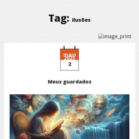
Tag:
ilusões
maio
2025
2
Meus guardados