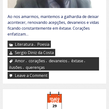
Ao nos amarmos, mantemos a galhardia de deixar
acontecer, renovando acepções, devaneios e vidas
ficando constantemente em êxtase. Corações
enfatizam…
,
Literatura
Poesia
Sergio Diniz da Costa
,
,
,
,
Amor
corações
devaneios
êxtase
,
ilusões
querenças
Leave a Comment
on
De
Tiros
(MG)
para
o
maio
2024
ROL,
29
a