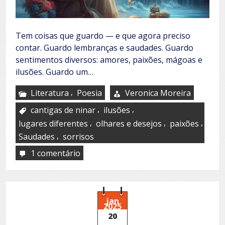
Tem coisas que guardo — e que agora preciso
contar. Guardo lembranças e saudades. Guardo
sentimentos diversos: amores, paixões, mágoas e
ilusões. Guardo um…
,
Literatura
Poesia
Veronica Moreira
,
,
cantigas de ninar
ilusões
,
,
,
lugares diferentes
olhares e desejos
paixões
,
Saudades
sorrisos
1 comentário
em
Meus
guardados
jan
2025
20