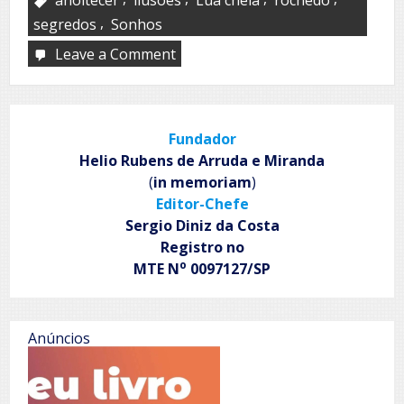
,
segredos
Sonhos
Leave a Comment
on
Lua
cheia
em
penedo
Fundador
Helio Rubens de Arruda e Miranda
(
in memoriam
)
Editor-Chefe
Sergio Diniz da Costa
Registro no
o
MTE N
0097127/SP
Anúncios