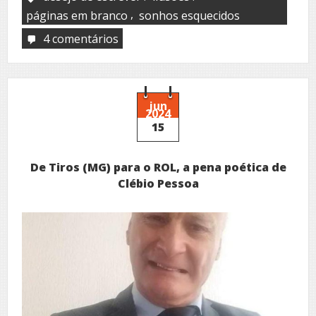
,
páginas em branco
sonhos esquecidos
4 comentários
em
Aquela
primeira
poesia
jun
2024
15
De Tiros (MG) para o ROL, a pena poética de
Clébio Pessoa