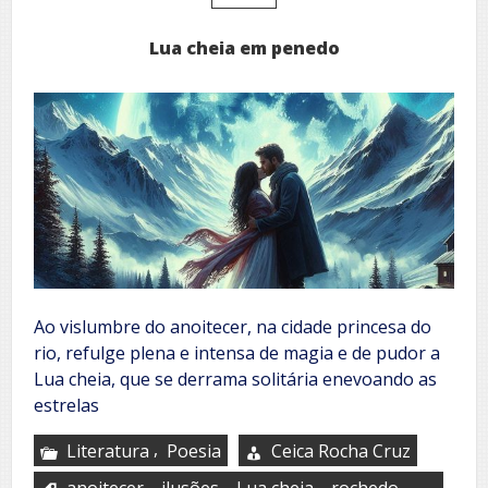
pena
poética
Lua cheia em penedo
de
Clébio
Pessoa
Ao vislumbre do anoitecer, na cidade princesa do
rio, refulge plena e intensa de magia e de pudor a
Lua cheia, que se derrama solitária enevoando as
estrelas
,
Literatura
Poesia
Ceica Rocha Cruz
,
,
,
,
anoitecer
ilusões
Lua cheia
rochedo