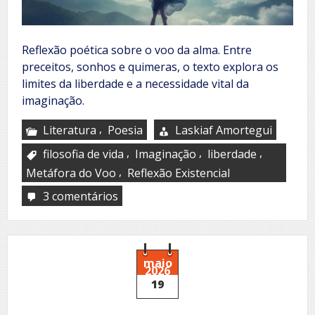
Reflexão poética sobre o voo da alma. Entre
preceitos, sonhos e quimeras, o texto explora os
limites da liberdade e a necessidade vital da
imaginação.
,
Literatura
Poesia
Laskiaf Amortegui
,
,
,
filosofia de vida
Imaginação
liberdade
,
Metáfora do Voo
Reflexão Existencial
3 comentários
em
Voar
maio
2026
19