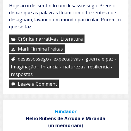
Hoje acordei sentindo um desassossego. Preciso
deixar que as palavras fluam como torrentes que
desaguam, lavando um mundo particular. Porém, o
que se faz…
,
Crônica narrativa
Literatura
Marli Firmina Freitas
,
,
,
desassossego
expectativas
guerra e paz
,
,
,
,
Imaginação
Infância
natureza
resiliência
respostas
Leave a Comment
on
Um
par
de
meias
Fundador
pretas
Helio Rubens de Arruda e Miranda
(
in memoriam
)