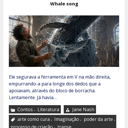
Whale song
Ele segurava a ferramenta em V na mão direita,
empurrando-a para longe dos dedos que a
apoiavam, através do bloco de borracha.
Lentamente. Já havia…
,
Contos
Literatura
Jane Nash
,
,
,
arte como cura
Imaginação
poder da arte
,
processo de criação
transe