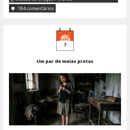
184 comentários
em
Whale
song
abr
2026
7
Um par de meias pretas